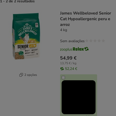
1 - 2 de 2 resultados
product items have been changed
James Wellbeloved Senior
Cat Hypoallergenic peru e
arroz
4 kg
Sem avaliações
54,99 €
13,75 € / kg
52,24 €
2 opções