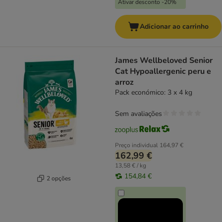
Ativar desconto -20%
Adicionar ao carrinho
James Wellbeloved Senior
Cat Hypoallergenic peru e
arroz
Pack económico: 3 x 4 kg
Sem avaliações
Preço individual
164,97 €
162,99 €
13,58 € / kg
154,84 €
2 opções