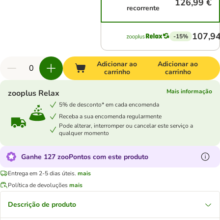
126,99 €
recorrente
107,94
-15%
Adicionar ao
Adicionar ao
carrinho
carrinho
Mais informação
zooplus Relax
5% de desconto* em cada encomenda
Receba a sua encomenda regularmente
Pode alterar, interromper ou cancelar este serviço a
qualquer momento
Ganhe 127 zooPontos com este produto
Entrega em 2-5 dias úteis.
mais
Política de devoluções
mais
Descrição de produto