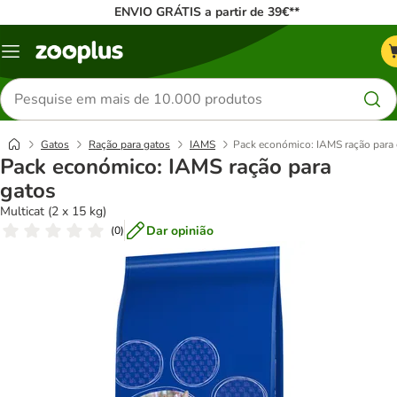
ENVIO GRÁTIS a partir de 39€**
Menu
Pesquisar
produtos
Gatos
Ração para gatos
IAMS
Pack económico: IAMS ração para
Pack económico: IAMS ração para
gatos
Multicat (2 x 15 kg)
Dar opinião
(
0
)