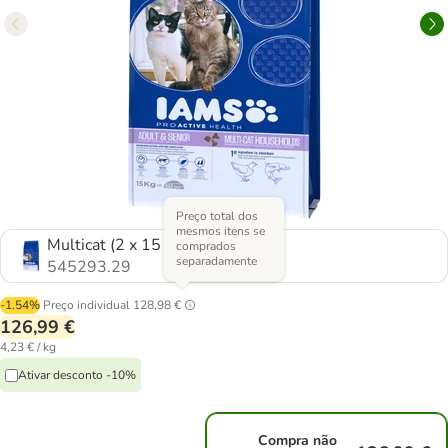
Preço total dos
mesmos itens se
Multicat (2 x 15 kg)
comprados
separadamente
545293.29
-1.54%
Preço individual
128,98 €
126,99 €
4,23 € / kg
Ativar desconto -10%
Compra não