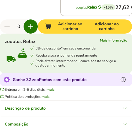
27,62 
-15%
Adicionar ao
Adicionar ao
carrinho
carrinho
Mais informação
zooplus Relax
5% de desconto* em cada encomenda
Receba a sua encomenda regularmente
Pode alterar, interromper ou cancelar este serviço a
qualquer momento
Ganhe 32 zooPontos com este produto
Entrega em 2-5 dias úteis.
mais
Política de devoluções
mais
Descrição de produto
Composição