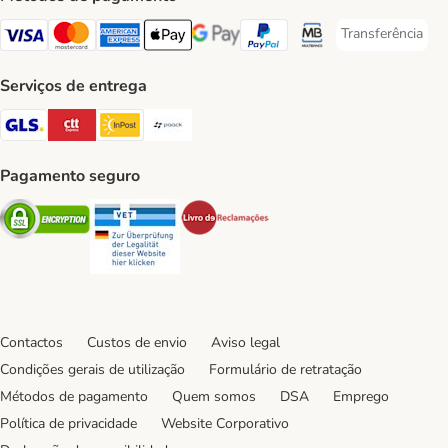
Transferência
Transferência P
Visa Payment Method
Mastercard Payment Method
American Express Payment Method
Apple Pay Payment Method
Google Pay Payment Method
PayPal Payment Method
Multibanco Payment Met
Serviços de entrega
GLS Shipping Method
CTTExpress Shipping Method
InPost Shipping Method
Paack Shipping Method
Pagamento seguro
Security
Security
Security
Contactos
Custos de envio
Aviso legal
Condições gerais de utilização
Formulário de retratação
Métodos de pagamento
Quem somos
DSA
Emprego
Política de privacidade
Website Corporativo