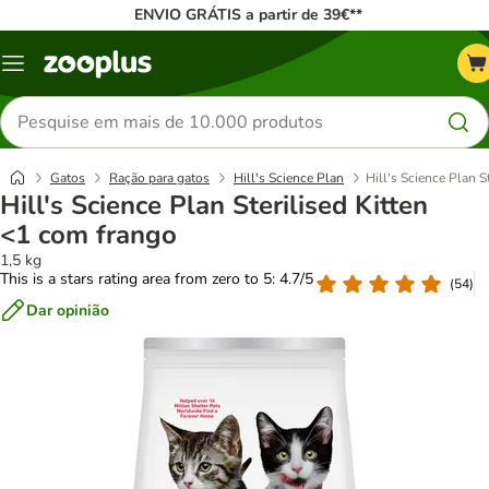
ENVIO GRÁTIS a partir de 39€**
Menu
Pesquisar
produtos
Gatos
Ração para gatos
Hill's Science Plan
Hill's Science Plan S
Hill's Science Plan Sterilised Kitten
<1 com frango
1,5 kg
This is a stars rating area from zero to 5: 4.7/5
(
54
)
Dar opinião