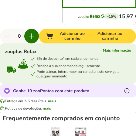
15,97 
-15%
Adicionar ao
Adicionar ao
carrinho
carrinho
Mais informação
zooplus Relax
5% de desconto* em cada encomenda
Receba a sua encomenda regularmente
Pode alterar, interromper ou cancelar este serviço a
qualquer momento
Ganhe 19 zooPontos com este produto
Entrega em 2-5 dias úteis.
mais
Política de devoluções
mais
Frequentemente comprados em conjunto