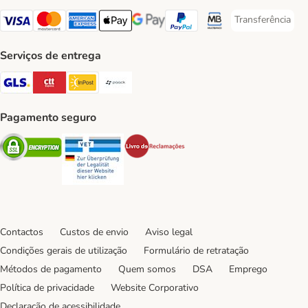
Transferência
Transferência P
Visa Payment Method
Mastercard Payment Method
American Express Payment Method
Apple Pay Payment Method
Google Pay Payment Method
PayPal Payment Method
Multibanco Payment Met
Serviços de entrega
GLS Shipping Method
CTTExpress Shipping Method
InPost Shipping Method
Paack Shipping Method
Pagamento seguro
Security
Security
Security
Contactos
Custos de envio
Aviso legal
Condições gerais de utilização
Formulário de retratação
Métodos de pagamento
Quem somos
DSA
Emprego
Política de privacidade
Website Corporativo
Declaração de acessibilidade