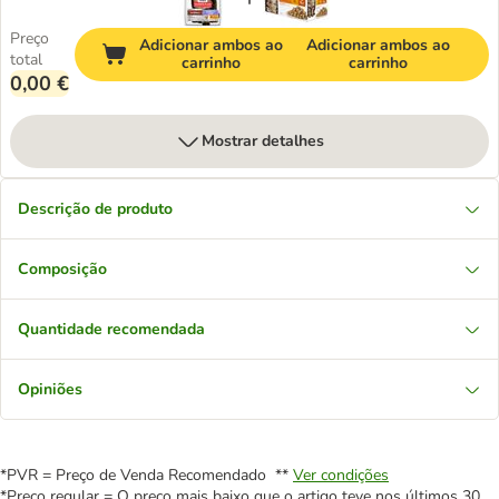
Preço
Adicionar ambos ao
Adicionar ambos ao
total
carrinho
carrinho
0,00 €
Mostrar detalhes
Descrição de produto
Composição
Quantidade recomendada
Opiniões
*PVR = Preço de Venda Recomendado **
Ver condições
*Preço regular = O preço mais baixo que o artigo teve nos últimos 30