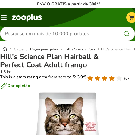
ENVIO GRÁTIS a partir de 39€**
Menu
Pesquisar
produtos
Gatos
Ração para gatos
Hill's Science Plan
Hill's Science Plan H
Hill's Science Plan Hairball &
Perfect Coat Adult frango
1,5 kg
This is a stars rating area from zero to 5: 3.9/5
(
67
)
Dar opinião