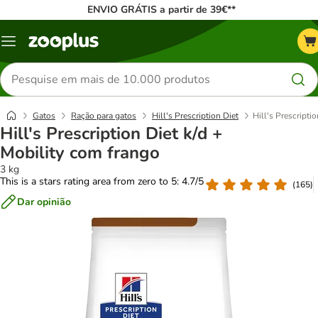
ENVIO GRÁTIS a partir de 39€**
Menu
Pesquisar
produtos
Gatos
Ração para gatos
Hill's Prescription Diet
Hill's Prescripti
Hill's Prescription Diet k/d +
Mobility com frango
3 kg
This is a stars rating area from zero to 5: 4.7/5
(
165
)
Dar opinião