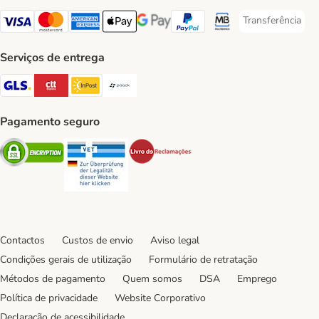
Transferência
Transferência P
Visa Payment Method
Mastercard Payment Method
American Express Payment Method
Apple Pay Payment Method
Google Pay Payment Method
PayPal Payment Method
Multibanco Payment Met
Serviços de entrega
GLS Shipping Method
CTTExpress Shipping Method
InPost Shipping Method
Paack Shipping Method
Pagamento seguro
Security
Security
Security
Contactos
Custos de envio
Aviso legal
Condições gerais de utilização
Formulário de retratação
Métodos de pagamento
Quem somos
DSA
Emprego
Política de privacidade
Website Corporativo
Declaração de acessibilidade