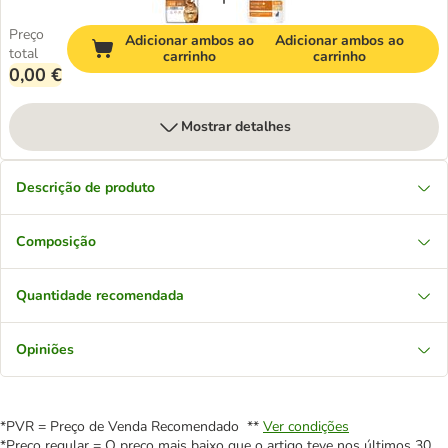
Preço
Adicionar ambos ao
Adicionar ambos ao
total
carrinho
carrinho
0,00 €
Mostrar detalhes
Descrição de produto
Composição
Quantidade recomendada
Opiniões
*PVR = Preço de Venda Recomendado **
Ver condições
*Preço regular = O preço mais baixo que o artigo teve nos últimos 30