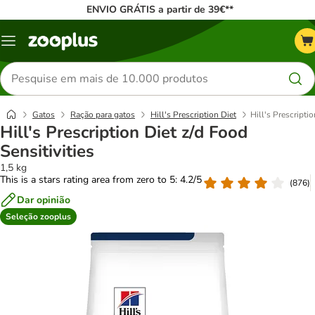
ENVIO GRÁTIS a partir de 39€**
Menu
Pesquisar
produtos
Gatos
Ração para gatos
Hill's Prescription Diet
Hill's Prescriptio
Hill's Prescription Diet z/d Food
Sensitivities
1,5 kg
This is a stars rating area from zero to 5: 4.2/5
(
876
)
Dar opinião
Seleção zooplus