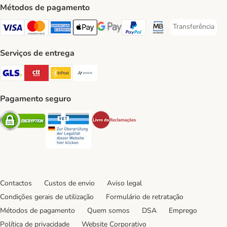
Métodos de pagamento
Transferência
Transferência P
Visa Payment Method
Mastercard Payment Method
American Express Payment Method
Apple Pay Payment Method
Google Pay Payment Method
PayPal Payment Method
Multibanco Payment Met
Serviços de entrega
GLS Shipping Method
CTTExpress Shipping Method
InPost Shipping Method
Paack Shipping Method
Pagamento seguro
Security
Security
Security
Contactos
Custos de envio
Aviso legal
Condições gerais de utilização
Formulário de retratação
Métodos de pagamento
Quem somos
DSA
Emprego
Política de privacidade
Website Corporativo