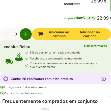
25,99 €
recorrente
22,09 
-15%
Adicionar ao
Adicionar ao
carrinho
carrinho
Mais informação
zooplus Relax
5% de desconto* em cada encomenda
Receba a sua encomenda regularmente
Pode alterar, interromper ou cancelar este serviço a
qualquer momento
Ganhe 26 zooPontos com este produto
Entrega em 2-5 dias úteis.
mais
Política de devoluções
mais
Frequentemente comprados em conjunto