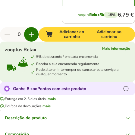
6,79 €
-15%
Adicionar ao
Adicionar ao
carrinho
carrinho
Mais informação
zooplus Relax
5% de desconto* em cada encomenda
Receba a sua encomenda regularmente
Pode alterar, interromper ou cancelar este serviço a
qualquer momento
Ganhe 8 zooPontos com este produto
Entrega em 2-5 dias úteis.
mais
Política de devoluções
mais
Descrição de produto
Composição