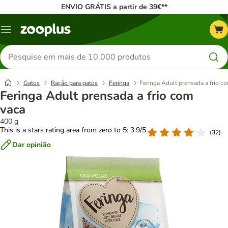
ENVIO GRÁTIS a partir de 39€**
Menu
Pesquisar
produtos
Gatos
Ração para gatos
Feringa
Feringa Adult prensada a frio c
Feringa Adult prensada a frio com
vaca
400 g
This is a stars rating area from zero to 5: 3.9/5
(
32
)
Dar opinião