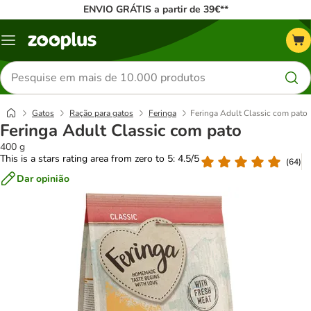
ENVIO GRÁTIS a partir de 39€**
Menu
Pesquisar
produtos
Gatos
Ração para gatos
Feringa
Feringa Adult Classic com pato
Feringa Adult Classic com pato
400 g
This is a stars rating area from zero to 5: 4.5/5
(
64
)
Dar opinião