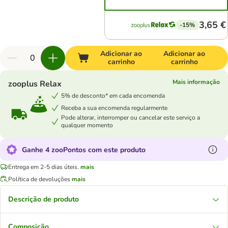
3,65 €
-15%
Adicionar ao
Adicionar ao
carrinho
carrinho
Mais informação
zooplus Relax
5% de desconto* em cada encomenda
Receba a sua encomenda regularmente
Pode alterar, interromper ou cancelar este serviço a
qualquer momento
Ganhe 4 zooPontos com este produto
Entrega em 2-5 dias úteis.
mais
Política de devoluções
mais
Descrição de produto
Composição