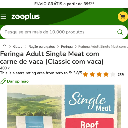
ENVIO GRÁTIS a partir de 39€**
Menu
Pesquisar
produtos
Gatos
Ração para gatos
Feringa
Feringa Adult Single Meat com c
Feringa Adult Single Meat com
carne de vaca (Classic com vaca)
400 g
This is a stars rating area from zero to 5: 3.8/5
(
33
)
Dar opinião