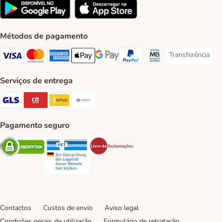
Métodos de pagamento
Transferência
Transferência P
Visa Payment Method
Mastercard Payment Method
American Express Payment Method
Apple Pay Payment Method
Google Pay Payment Method
PayPal Payment Method
Multibanco Payment Met
Serviços de entrega
GLS Shipping Method
CTTExpress Shipping Method
InPost Shipping Method
Paack Shipping Method
Pagamento seguro
Security
Security
Security
Contactos
Custos de envio
Aviso legal
Condições gerais de utilização
Formulário de retratação