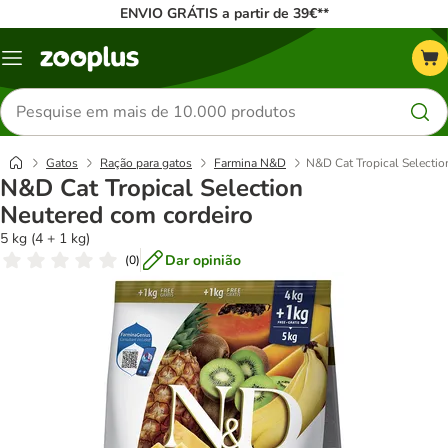
ENVIO GRÁTIS a partir de 39€**
Menu
Pesquisar
produtos
Gatos
Ração para gatos
Farmina N&D
N&D Cat Tropical Selectio
N&D Cat Tropical Selection
Neutered com cordeiro
5 kg (4 + 1 kg)
Dar opinião
(
0
)