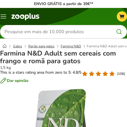
ENVIO GRÁTIS a partir de 39€**
Menu
Pesquisar
produtos
Gatos
Ração para gatos
Farmina N&D
Farmina N&D Adult sem ce
Farmina N&D Adult sem cereais com
frango e romã para gatos
1,5 kg
This is a stars rating area from zero to 5: 4.8/5
(
106
)
Dar opinião