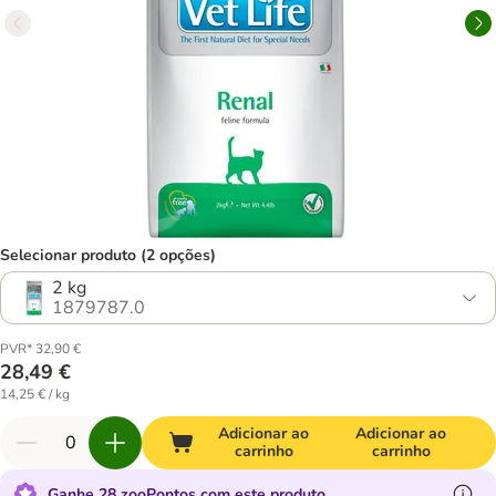
Selecionar produto (2 opções)
2 kg
1879787.0
PVR* 32,90 €
28,49 €
14,25 € / kg
Adicionar ao
Adicionar ao
carrinho
carrinho
Ganhe 28 zooPontos com este produto