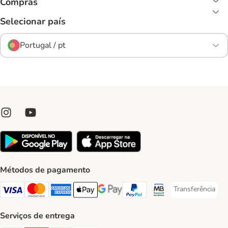
Compras
Selecionar país
Portugal / pt
Métodos de pagamento
Transferência
Transferência P
Visa Payment Method
Mastercard Payment Method
American Express Payment Method
Apple Pay Payment Method
Google Pay Payment Method
PayPal Payment Method
Multibanco Payment Met
Serviços de entrega