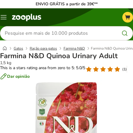
ENVIO GRÁTIS a partir de 39€**
Menu
Pesquisar
produtos
Gatos
Ração para gatos
Farmina N&D
Farmina N&D Quinoa Urin
Farmina N&D Quinoa Urinary Adult
1,5 kg
This is a stars rating area from zero to 5: 5.0/5
(
1
)
Dar opinião