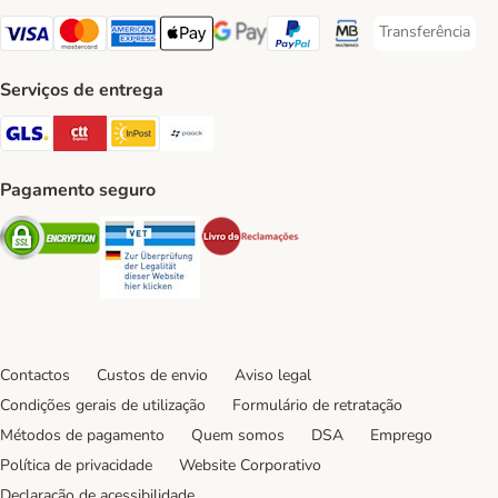
Transferência
Transferência P
Visa Payment Method
Mastercard Payment Method
American Express Payment Method
Apple Pay Payment Method
Google Pay Payment Method
PayPal Payment Method
Multibanco Payment Met
Serviços de entrega
GLS Shipping Method
CTTExpress Shipping Method
InPost Shipping Method
Paack Shipping Method
Pagamento seguro
Security
Security
Security
Contactos
Custos de envio
Aviso legal
Condições gerais de utilização
Formulário de retratação
Métodos de pagamento
Quem somos
DSA
Emprego
Política de privacidade
Website Corporativo
Declaração de acessibilidade