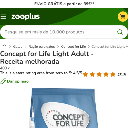
ENVIO GRÁTIS a partir de 39€**
Menu
Pesquisar
produtos
Gatos
Ração para gatos
Concept for Life
Concept for Life Light 
Concept for Life Light Adult -
Receita melhorada
400 g
This is a stars rating area from zero to 5: 4.5/5
(
313
)
Dar opinião