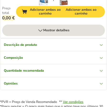
Preço
Adicionar ambos ao
Adicionar ambos ao
total
carrinho
carrinho
0,00 €
Mostrar detalhes
Descrição de produto
Composição
Quantidade recomendada
Opiniões
*PVR = Preço de Venda Recomendado **
Ver condições
*Preço regular = O preço mais baixo que o artigo teve nos últimos 30