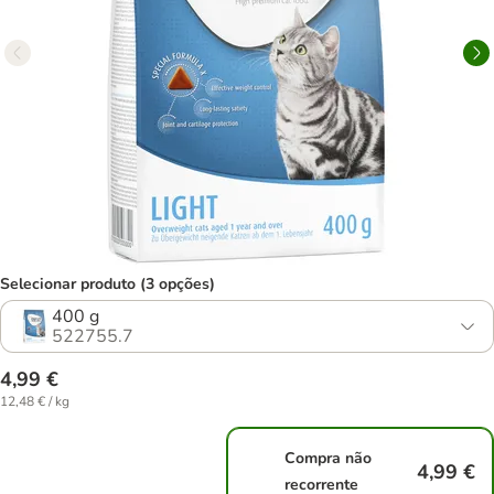
Selecionar produto (3 opções)
400 g
522755.7
4,99 €
12,48 € / kg
Compra não
4,99 €
recorrente