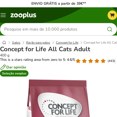
ENVIO GRÁTIS a partir de 39€**
Menu
Pesquisar
produtos
Gatos
Ração para gatos
Concept for Life
Concept for Life All Ca
Concept for Life All Cats Adult
400 g
This is a stars rating area from zero to 5: 4.6/5
(
443
)
Dar opinião
Seleção zooplus