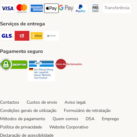
Transferência
Transferência P
Visa Payment Method
Mastercard Payment Method
American Express Payment Method
Apple Pay Payment Method
Google Pay Payment Method
PayPal Payment Method
Multibanco Payment Met
Serviços de entrega
GLS Shipping Method
CTTExpress Shipping Method
InPost Shipping Method
Paack Shipping Method
Pagamento seguro
Security
Security
Security
Contactos
Custos de envio
Aviso legal
Condições gerais de utilização
Formulário de retratação
Métodos de pagamento
Quem somos
DSA
Emprego
Política de privacidade
Website Corporativo
Declaração de acessibilidade