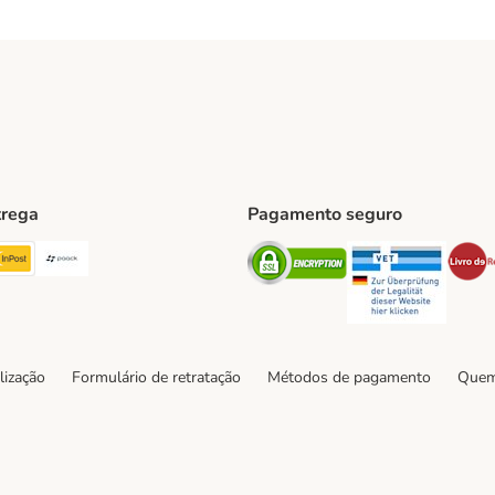
trega
Pagamento seguro
ping Method
TExpress Shipping Method
InPost Shipping Method
Paack Shipping Method
Security
Securit
hod
lização
Formulário de retratação
Métodos de pagamento
Quem