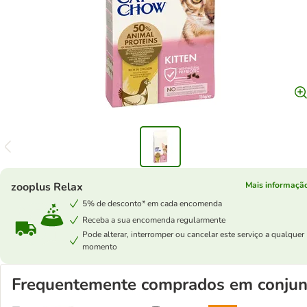
zooplus Relax
Mais informaçã
5% de desconto* em cada encomenda
Receba a sua encomenda regularmente
Pode alterar, interromper ou cancelar este serviço a qualquer
momento
Frequentemente comprados em conjun