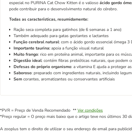
especial no PURINA Cat Chow Kitten é o valioso
ácido gordo óm
pode contribuir para o desenvolvimento natural do cérebro.
Todas as características, resumidamente:
Ração seca completa para gatinhos (de 6 semanas a 1 ano)
Também adequado para gatas gestantes e lactantes
Função cerebral natural
: com o ácido gordo essencial ómega 3
Importante taurina:
apoia a função visual natural
Muito frango
: rico em proteína animal, importante para os músc
Digestão ideal
: contém fibras prebióticas naturais, que podem 
Defesas do próprio organismo
: a vitamina E ajuda a proteger as
Saboroso
: preparado com ingredientes naturais, incluindo legu
Sem
corantes, aromatizantes ou conservantes artificiais
*PVR = Preço de Venda Recomendado **
Ver condições
*Preço regular = O preço mais baixo que o artigo teve nos últimos 30 di
A zooplus tem o direito de utilizar o seu endereço de email para publi