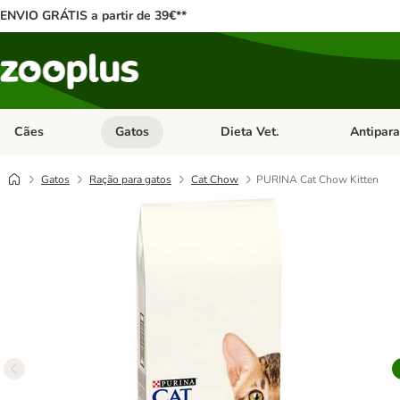
ENVIO GRÁTIS a partir de 39€**
Cães
Gatos
Dieta Vet.
Antipara
Abrir menu de categoria: Cães
Abrir menu de categoria: Gatos
Abrir menu 
Gatos
Ração para gatos
Cat Chow
PURINA Cat Chow Kitten