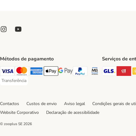
Métodos de pagamento
Serviços de en
GLS Ship
CT
Visa Payment Method
Mastercard Payment Method
American Express Payment Method
Apple Pay Payment Method
Google Pay Payment Method
PayPal Payment Method
Multibanco Payment Met
Transferência
Transferência Payment Method
Contactos
Custos de envio
Aviso legal
Condições gerais de uti
Website Corporativo
Declaração de acessibilidade
© zooplus SE
2026