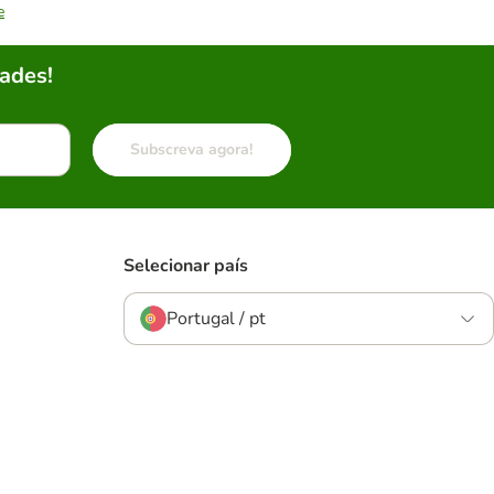
e
ades!
Subscreva agora!
Selecionar país
Portugal / pt