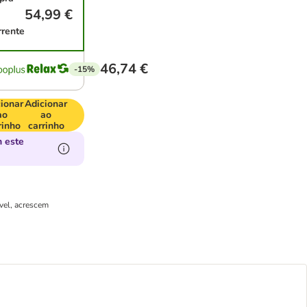
54,99 €
rrente
46,74 €
-15%
ionar
Adicionar
ao
ao
rinho
carrinho
 este
ável, acrescem