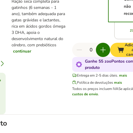
Ração seca completa para
não
gatinhos (6 semanas - 1
reco
ano), também adequada para
gatas grávidas e lactantes,
rica em ácidos gordos ómega
3 DHA, apoia o
desenvolvimento natural do
cérebro, com prebióticos
Adic
continuar
car
Ganhe 55 zooPontos com
produto
Entrega em 2-5 dias úteis.
mais
o
Política de devoluções
mais
Todos os preços incluem IVA
Se aplic
custos de envio
.
to