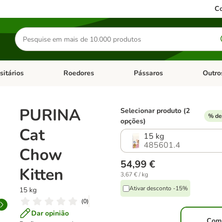
Co
Pesquisar
produtos
sitários
Roedores
Pássaros
Outro
de categoria: Dieta Vet.
Abrir menu de categoria: Antiparasitários
Abrir menu de categoria: Roed
Abrir me
PURINA
Selecionar produto (2
% de
opções)
Cat
15 kg
485601.4
Chow
54,99 €
Kitten
3,67 € / kg
Ativar desconto -15%
15 kg
(
0
)
Dar opinião
Com