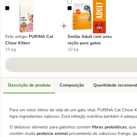
PURINA Cat Chow Kitten
Smilla Adult com aves ração para 
Este artigo
:
PURINA Cat
Smilla Adult com aves
Chow Kitten
ração para gatos
15 kg
10 kg
Descrição de produto
Composição
Quantidade recomen
Para um início ótimo da vida de um gato vital: PURINA Cat Chow K
tigre ingredientes valiosos. Esta refeição nutritiva também é adequ
O delicioso alimento para gatinhos contém
fibras prebióticas
, que
contém muita
proteína animal
proveniente do saboroso frango, qu