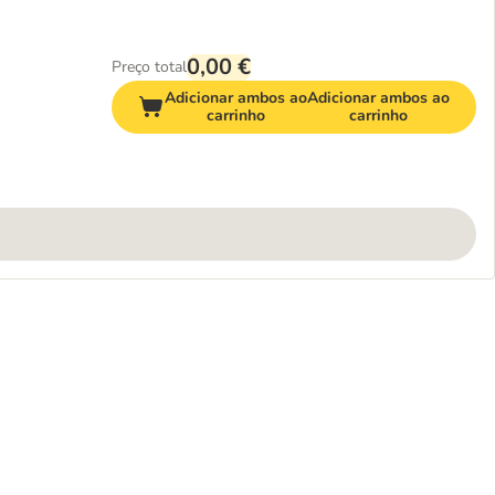
0,00 €
Preço total
Adicionar ambos ao
Adicionar ambos ao
carrinho
carrinho