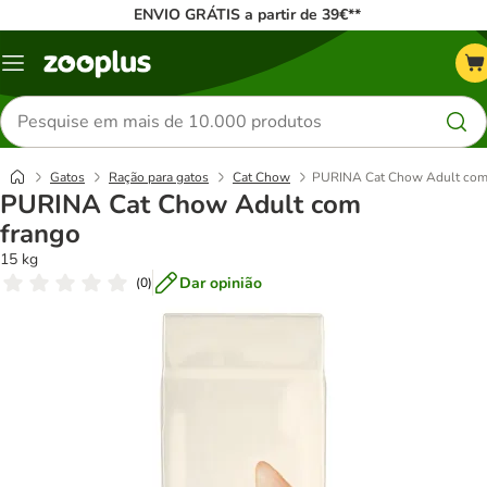
ENVIO GRÁTIS a partir de 39€**
Menu
Pesquisar
produtos
Gatos
Ração para gatos
Cat Chow
PURINA Cat Chow Adult com
PURINA Cat Chow Adult com
frango
15 kg
Dar opinião
(
0
)