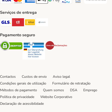
Transferência P
Visa Payment Method
Mastercard Payment Method
American Express Payment Method
Apple Pay Payment Method
Google Pay Payment Method
PayPal Payment Method
Multibanco Payment Met
Serviços de entrega
GLS Shipping Method
CTTExpress Shipping Method
InPost Shipping Method
Paack Shipping Method
Pagamento seguro
Security
Security
Security
Contactos
Custos de envio
Aviso legal
Condições gerais de utilização
Formulário de retratação
Métodos de pagamento
Quem somos
DSA
Emprego
Política de privacidade
Website Corporativo
Declaração de acessibilidade