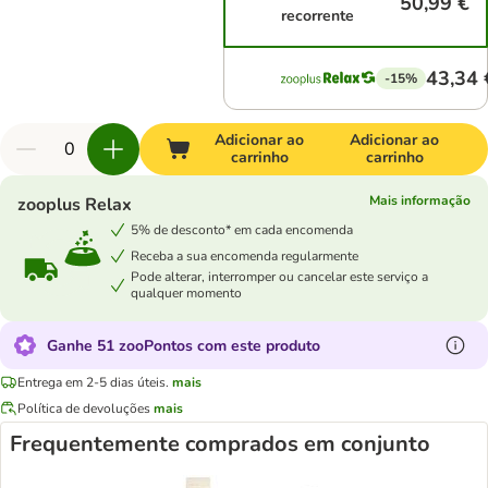
50,99 €
recorrente
43,34 
-15%
Adicionar ao
Adicionar ao
carrinho
carrinho
Mais informação
zooplus Relax
5% de desconto* em cada encomenda
Receba a sua encomenda regularmente
Pode alterar, interromper ou cancelar este serviço a
qualquer momento
Ganhe 51 zooPontos com este produto
Entrega em 2-5 dias úteis.
mais
Política de devoluções
mais
Frequentemente comprados em conjunto