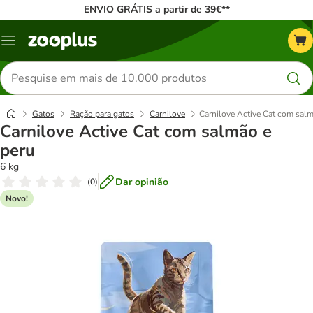
ENVIO GRÁTIS a partir de 39€**
Menu
Pesquisar
produtos
Gatos
Ração para gatos
Carnilove
Carnilove Active Cat com salm
Carnilove Active Cat com salmão e
peru
6 kg
Dar opinião
(
0
)
Novo!