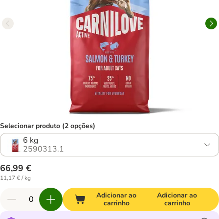
Selecionar produto (2 opções)
6 kg
2590313.1
66,99 €
11,17 € / kg
Adicionar ao
Adicionar ao
carrinho
carrinho