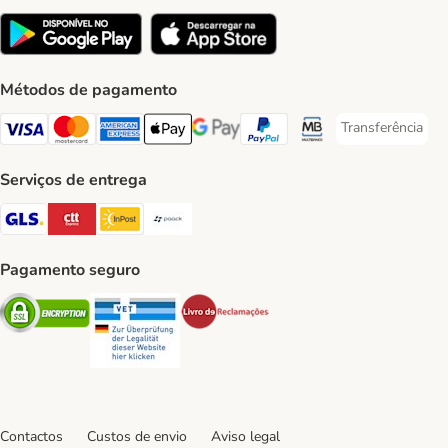
Métodos de pagamento
Transferência
Transferência P
Visa Payment Method
Mastercard Payment Method
American Express Payment Method
Apple Pay Payment Method
Google Pay Payment Method
PayPal Payment Method
Multibanco Payment Met
Serviços de entrega
GLS Shipping Method
CTTExpress Shipping Method
InPost Shipping Method
Paack Shipping Method
Pagamento seguro
Security
Security
Security
Contactos
Custos de envio
Aviso legal