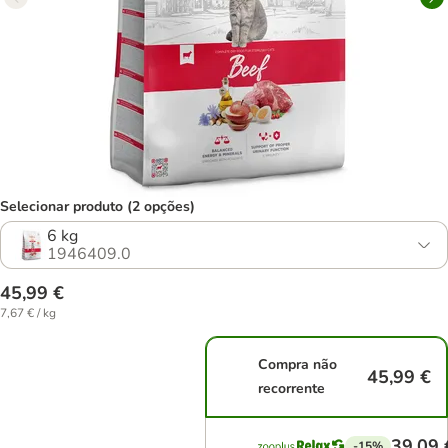
Selecionar produto (2 opções)
6 kg
1946409.0
45,99 €
7,67 € / kg
Compra não
45,99 €
recorrente
39,09 
-15%