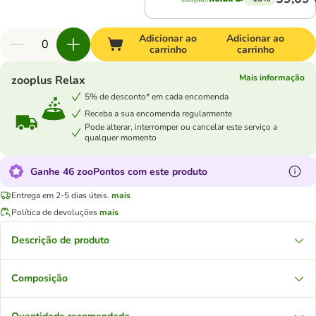
Adicionar ao
Adicionar ao
carrinho
carrinho
Mais informação
zooplus Relax
5% de desconto* em cada encomenda
Receba a sua encomenda regularmente
Pode alterar, interromper ou cancelar este serviço a
qualquer momento
Ganhe 46 zooPontos com este produto
Entrega em 2-5 dias úteis.
mais
Política de devoluções
mais
Descrição de produto
Composição