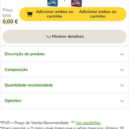
Preço
Adicionar ambos ao
Adicionar ambos ao
total
carrinho
carrinho
0,00 €
Mostrar detalhes
Descrição de produto
Composição
Quantidade recomendada
Opiniões
*PVR = Preço de Venda Recomendado **
Ver condições
*Preço regular = O preço mais baixo que o artigo teve nos últimos 30