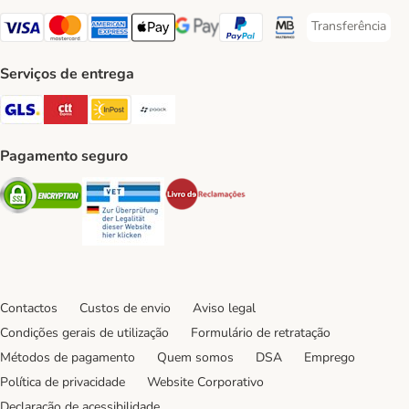
Transferência
Transferência P
Visa Payment Method
Mastercard Payment Method
American Express Payment Method
Apple Pay Payment Method
Google Pay Payment Method
PayPal Payment Method
Multibanco Payment Met
Serviços de entrega
GLS Shipping Method
CTTExpress Shipping Method
InPost Shipping Method
Paack Shipping Method
Pagamento seguro
Security
Security
Security
Contactos
Custos de envio
Aviso legal
Condições gerais de utilização
Formulário de retratação
Métodos de pagamento
Quem somos
DSA
Emprego
Política de privacidade
Website Corporativo
Declaração de acessibilidade