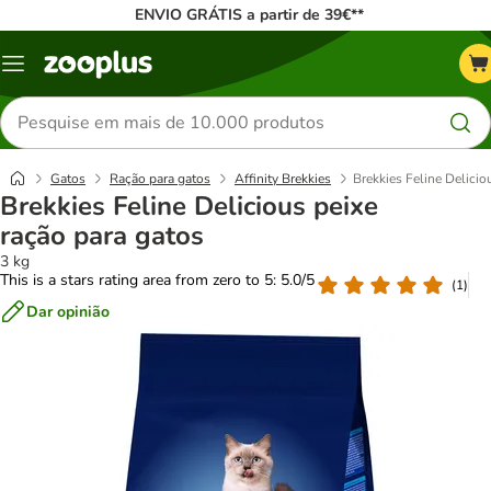
ENVIO GRÁTIS a partir de 39€**
Menu
Pesquisar
produtos
Gatos
Ração para gatos
Affinity Brekkies
Brekkies Feline Delicio
Brekkies Feline Delicious peixe
ração para gatos
3 kg
This is a stars rating area from zero to 5: 5.0/5
(
1
)
Dar opinião