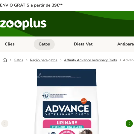
ENVIO GRÁTIS a partir de 39€**
Cães
Gatos
Dieta Vet.
Antipara
Abrir menu de categoria: Cães
Abrir menu de categoria: Gatos
Abrir menu 
Gatos
Ração para gatos
Affinity Advance Veterinary Diets
Advanc