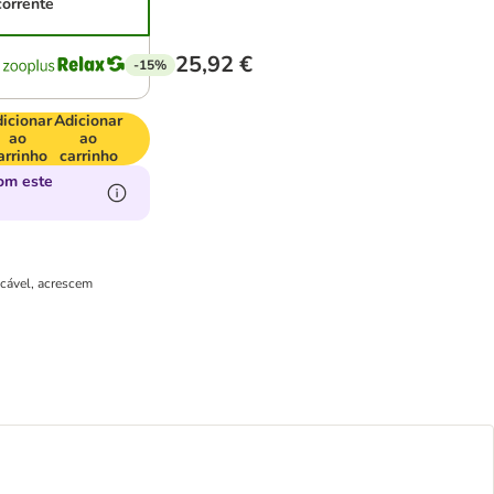
corrente
25,92 €
-15%
icionar
Adicionar
ao
ao
arrinho
carrinho
om este
icável, acrescem