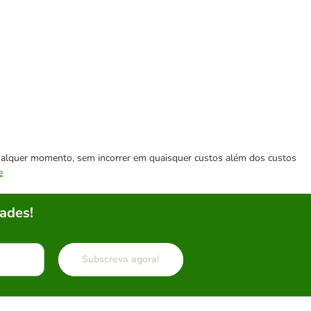
 qualquer momento, sem incorrer em quaisquer custos além dos custos
e
ades!
Subscreva agora!