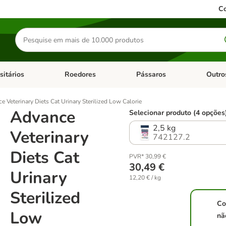
Co
Pesquisar
produtos
sitários
Roedores
Pássaros
Outro
de categoria: Dieta Vet.
Abrir menu de categoria: Antiparasitários
Abrir menu de categoria: Roed
Abrir me
e Veterinary Diets Cat Urinary Sterilized Low Calorie
Advance
Selecionar produto (4 opções
2,5 kg
Veterinary
742127.2
Diets Cat
PVR* 30,99 €
30,49 €
Urinary
12,20 € / kg
Sterilized
Co
Low
nã