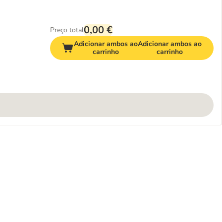
0,00 €
Preço total
Adicionar ambos ao
Adicionar ambos ao
carrinho
carrinho