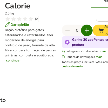
re
Calorie
2,5 kg
(
0
)
Dar opinião
Ad
Ração dietética para gatos
c
esterilizados e esterilizados, teor
Ganhe 30 zooPontos c
moderado de energia para
produto
controlo de peso, fórmula de alta
fibra, contra a formação de pedras
Entrega em 2-5 dias úteis.
mais
urinárias, completa e equilibrada.
Política de devoluções
mais
continuar
Todos os preços incluem IVA
Se apl
custos de envio
.
to