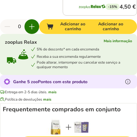
4,50 €
-15%
Adicionar ao
Adicionar ao
carrinho
carrinho
Mais informação
zooplus Relax
5% de desconto* em cada encomenda
Receba a sua encomenda regularmente
Pode alterar, interromper ou cancelar este serviço a
qualquer momento
Ganhe 5 zooPontos com este produto
Entrega em 2-5 dias úteis.
mais
Política de devoluções
mais
Frequentemente comprados em conjunto