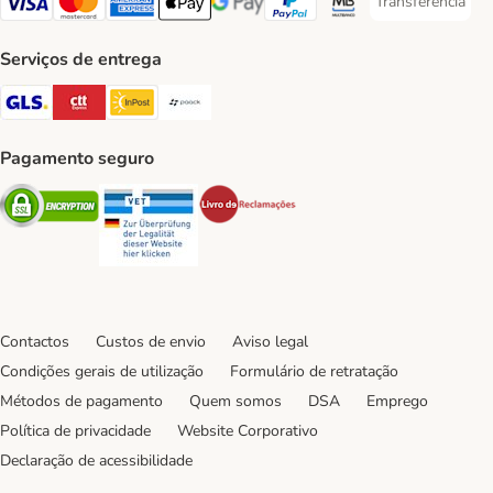
Transferência
Transferência P
Visa Payment Method
Mastercard Payment Method
American Express Payment Method
Apple Pay Payment Method
Google Pay Payment Method
PayPal Payment Method
Multibanco Payment Met
Serviços de entrega
GLS Shipping Method
CTTExpress Shipping Method
InPost Shipping Method
Paack Shipping Method
Pagamento seguro
Security
Security
Security
Contactos
Custos de envio
Aviso legal
Condições gerais de utilização
Formulário de retratação
Métodos de pagamento
Quem somos
DSA
Emprego
Política de privacidade
Website Corporativo
Declaração de acessibilidade