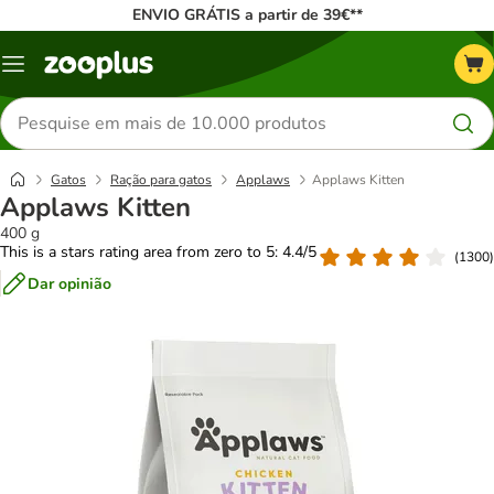
ENVIO GRÁTIS a partir de 39€**
Menu
Pesquisar
produtos
Gatos
Ração para gatos
Applaws
Applaws Kitten
Applaws Kitten
400 g
This is a stars rating area from zero to 5: 4.4/5
(
1300
)
Dar opinião