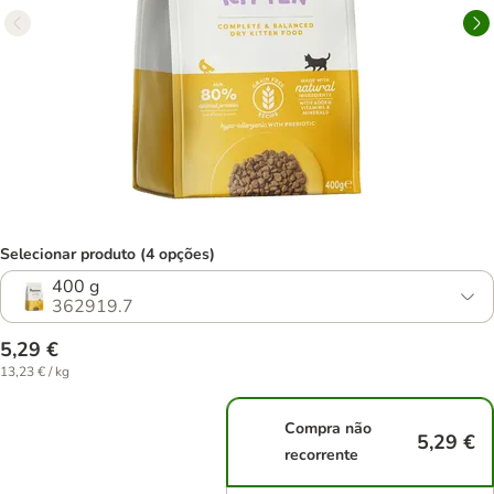
Selecionar produto (4 opções)
400 g
362919.7
5,29 €
13,23 € / kg
Compra não
5,29 €
recorrente