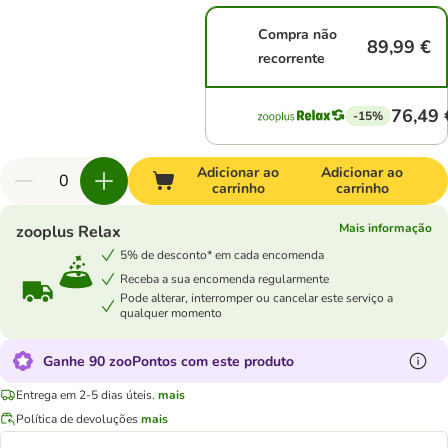
Compra não
89,99 €
recorrente
76,49 
-15%
Adicionar ao
Adicionar ao
carrinho
carrinho
Mais informação
zooplus Relax
5% de desconto* em cada encomenda
Receba a sua encomenda regularmente
Pode alterar, interromper ou cancelar este serviço a
qualquer momento
Ganhe 90 zooPontos com este produto
Entrega em 2-5 dias úteis.
mais
Política de devoluções
mais