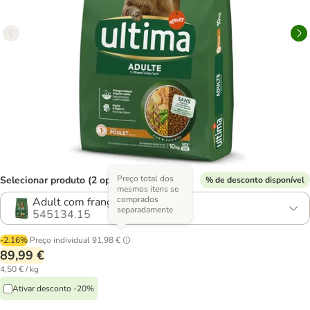
Preço total dos
Selecionar produto (2 opções)
% de desconto disponível
mesmos itens se
comprados
Adult com frango (2 x 10 kg)
separadamente
545134.15
-2.16%
Preço individual
91,98 €
89,99 €
4,50 € / kg
Ativar desconto -20%