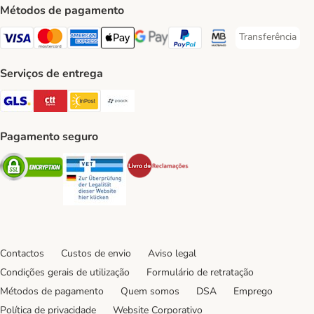
Métodos de pagamento
Transferência
Transferência P
Visa Payment Method
Mastercard Payment Method
American Express Payment Method
Apple Pay Payment Method
Google Pay Payment Method
PayPal Payment Method
Multibanco Payment Met
Serviços de entrega
GLS Shipping Method
CTTExpress Shipping Method
InPost Shipping Method
Paack Shipping Method
Pagamento seguro
Security
Security
Security
Contactos
Custos de envio
Aviso legal
Condições gerais de utilização
Formulário de retratação
Métodos de pagamento
Quem somos
DSA
Emprego
Política de privacidade
Website Corporativo