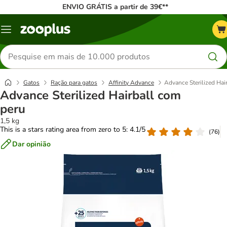
ENVIO GRÁTIS a partir de 39€**
Menu
Pesquisar
produtos
Gatos
Ração para gatos
Affinity Advance
Advance Sterilized Hai
Advance Sterilized Hairball com
peru
1,5 kg
This is a stars rating area from zero to 5: 4.1/5
(
76
)
Dar opinião