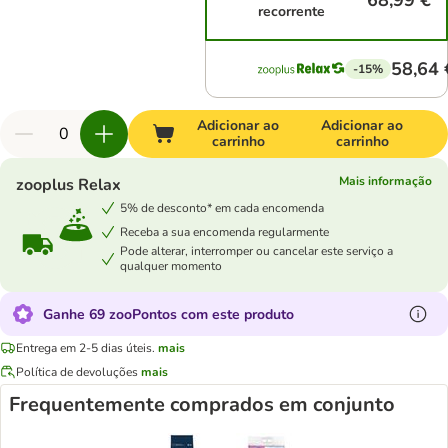
68,99 €
recorrente
58,64 
-15%
Adicionar ao
Adicionar ao
carrinho
carrinho
Mais informação
zooplus Relax
5% de desconto* em cada encomenda
Receba a sua encomenda regularmente
Pode alterar, interromper ou cancelar este serviço a
qualquer momento
Ganhe 69 zooPontos com este produto
Entrega em 2-5 dias úteis.
mais
Política de devoluções
mais
Frequentemente comprados em conjunto