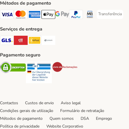
Métodos de pagamento
Transferência
Transferência P
Visa Payment Method
Mastercard Payment Method
American Express Payment Method
Apple Pay Payment Method
Google Pay Payment Method
PayPal Payment Method
Multibanco Payment Met
Serviços de entrega
GLS Shipping Method
CTTExpress Shipping Method
InPost Shipping Method
Paack Shipping Method
Pagamento seguro
Security
Security
Security
Contactos
Custos de envio
Aviso legal
Condições gerais de utilização
Formulário de retratação
Métodos de pagamento
Quem somos
DSA
Emprego
Política de privacidade
Website Corporativo