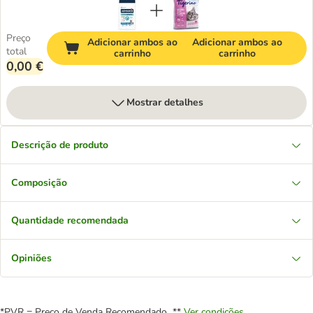
Preço
Adicionar ambos ao
Adicionar ambos ao
total
carrinho
carrinho
0,00 €
Mostrar detalhes
Descrição de produto
Composição
Quantidade recomendada
Opiniões
*PVR = Preço de Venda Recomendado **
Ver condições