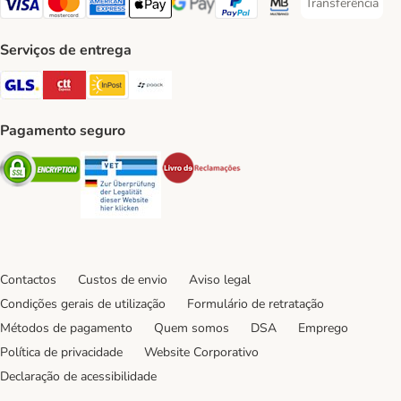
Transferência
Transferência P
Visa Payment Method
Mastercard Payment Method
American Express Payment Method
Apple Pay Payment Method
Google Pay Payment Method
PayPal Payment Method
Multibanco Payment Met
Serviços de entrega
GLS Shipping Method
CTTExpress Shipping Method
InPost Shipping Method
Paack Shipping Method
Pagamento seguro
Security
Security
Security
Contactos
Custos de envio
Aviso legal
Condições gerais de utilização
Formulário de retratação
Métodos de pagamento
Quem somos
DSA
Emprego
Política de privacidade
Website Corporativo
Declaração de acessibilidade