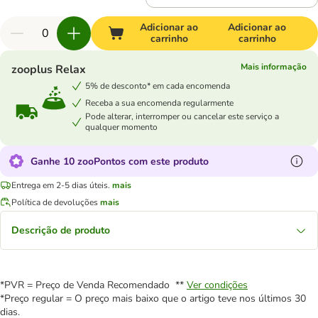
Adicionar ao
Adicionar ao
carrinho
carrinho
Mais informação
zooplus Relax
5% de desconto* em cada encomenda
Receba a sua encomenda regularmente
Pode alterar, interromper ou cancelar este serviço a
qualquer momento
Ganhe 10 zooPontos com este produto
Entrega em 2-5 dias úteis.
mais
Política de devoluções
mais
Descrição de produto
*PVR = Preço de Venda Recomendado **
Ver condições
*Preço regular = O preço mais baixo que o artigo teve nos últimos 30
dias.