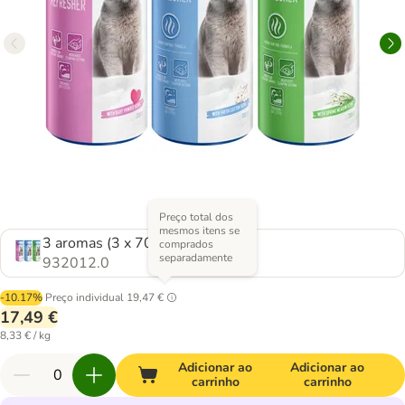
Preço total dos
mesmos itens se
3 aromas (3 x 700 g)
comprados
separadamente
932012.0
-10.17%
Preço individual
19,47 €
17,49 €
8,33 € / kg
Adicionar ao
Adicionar ao
carrinho
carrinho