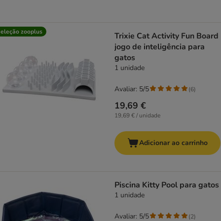
eleção zooplus
Trixie Cat Activity Fun Board
jogo de inteligência para
gatos
1 unidade
Avaliar: 5/5
(
6
)
19,69 €
19,69 € / unidade
Adicionar ao carrinho
Piscina Kitty Pool para gatos
1 unidade
Avaliar: 5/5
(
2
)