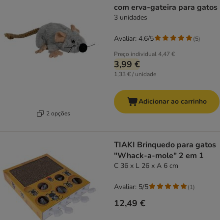
com erva-gateira para gatos
3 unidades
Avaliar: 4.6/5
(
5
)
Preço individual
4,47 €
3,99 €
1,33 € / unidade
Adicionar ao carrinho
2 opções
TIAKI Brinquedo para gatos
"Whack-a-mole" 2 em 1
C 36 x L 26 x A 6 cm
Avaliar: 5/5
(
1
)
12,49 €