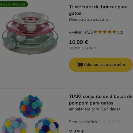
eleção zooplus
Trixie torre de brincar para
gatos
Diâmetro 25 cm/13 cm
Avaliar: 4.5/5
(
12
)
10,99 €
10,99 € / unidade
Adicionar ao carrinho
TIAKI conjunto de 3 bolas de
pompom para gatos
embalagem com 3 unidades
Sem avaliações
2,29 €