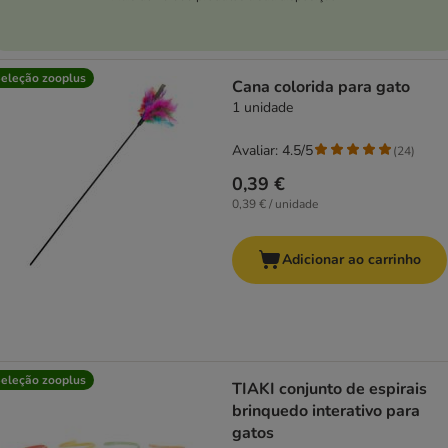
eleção zooplus
Cana colorida para gato
1 unidade
Avaliar: 4.5/5
(
24
)
0,39 €
0,39 € / unidade
Adicionar ao carrinho
eleção zooplus
TIAKI conjunto de espirais
brinquedo interativo para
gatos