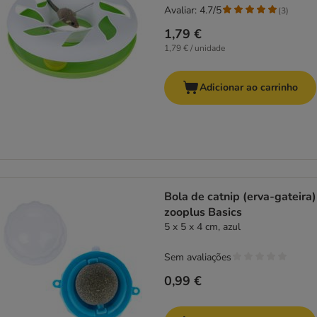
Avaliar: 4.7/5
(
3
)
1,79 €
1,79 € / unidade
Adicionar ao carrinho
Bola de catnip (erva-gateira)
zooplus Basics
5 x 5 x 4 cm, azul
Sem avaliações
0,99 €