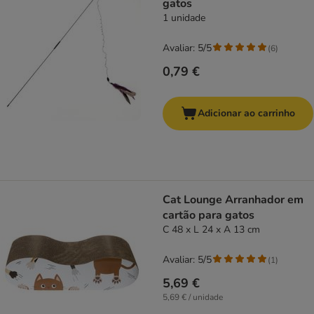
gatos
1 unidade
Avaliar: 5/5
(
6
)
0,79 €
Adicionar ao carrinho
Cat Lounge Arranhador em
cartão para gatos
C 48 x L 24 x A 13 cm
Avaliar: 5/5
(
1
)
5,69 €
5,69 € / unidade