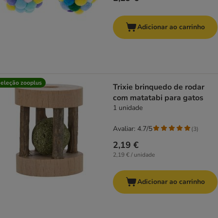
Adicionar ao carrinho
eleção zooplus
Trixie brinquedo de rodar
com matatabi para gatos
1 unidade
Avaliar: 4.7/5
(
3
)
2,19 €
2,19 € / unidade
Adicionar ao carrinho