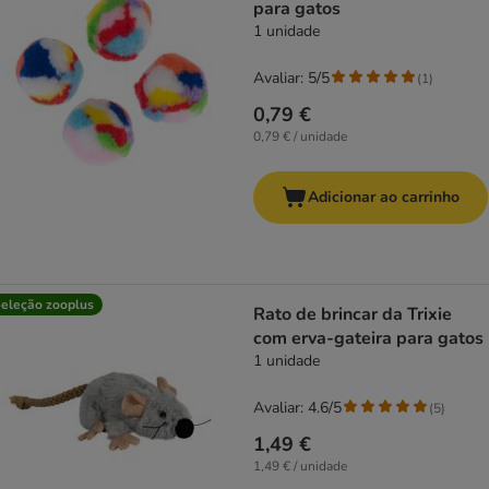
para gatos
1 unidade
Avaliar: 5/5
(
1
)
0,79 €
0,79 € / unidade
Adicionar ao carrinho
eleção zooplus
Rato de brincar da Trixie
com erva-gateira para gatos
1 unidade
Avaliar: 4.6/5
(
5
)
1,49 €
1,49 € / unidade