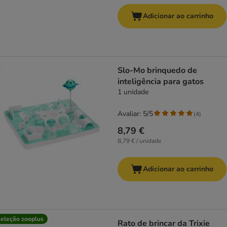
Adicionar ao carrinho
Slo-Mo brinquedo de
inteligência para gatos
1 unidade
Avaliar: 5/5
(
4
)
8,79 €
8,79 € / unidade
Adicionar ao carrinho
eleção zooplus
Rato de brincar da Trixie