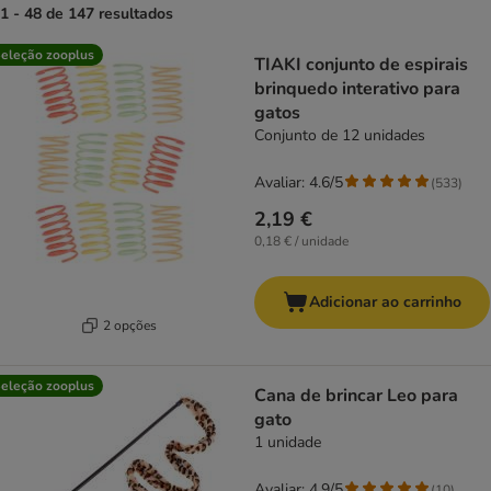
1 - 48 de 147 resultados
product items have been changed
eleção zooplus
TIAKI conjunto de espirais
brinquedo interativo para
gatos
Conjunto de 12 unidades
Avaliar: 4.6/5
(
533
)
2,19 €
0,18 € / unidade
Adicionar ao carrinho
2 opções
eleção zooplus
Cana de brincar Leo para
gato
1 unidade
Avaliar: 4.9/5
(
10
)