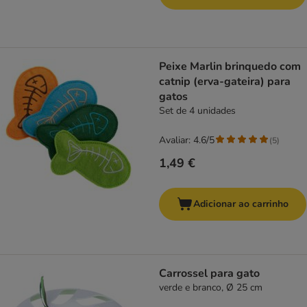
Peixe Marlin brinquedo com
catnip (erva-gateira) para
gatos
Set de 4 unidades
Avaliar: 4.6/5
(
5
)
1,49 €
Adicionar ao carrinho
Carrossel para gato
verde e branco, Ø 25 cm