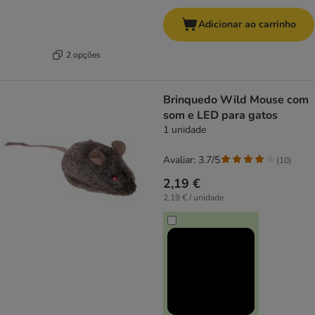
Adicionar ao carrinho
2 opções
Brinquedo Wild Mouse com
som e LED para gatos
1 unidade
Avaliar: 3.7/5
(
10
)
2,19 €
2,19 € / unidade