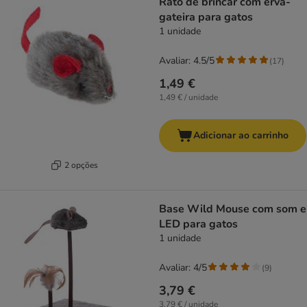
Rato de brincar com erva-
gateira para gatos
1 unidade
Avaliar: 4.5/5
(
17
)
1,49 €
1,49 € / unidade
Adicionar ao carrinho
2 opções
Base Wild Mouse com som e
LED para gatos
1 unidade
Avaliar: 4/5
(
9
)
3,79 €
3,79 € / unidade