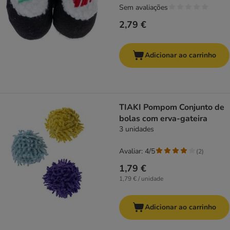
Sem avaliações
2,79 €
Adicionar ao carrinho
TIAKI Pompom Conjunto de
bolas com erva-gateira
3 unidades
Avaliar: 4/5
(
2
)
1,79 €
1,79 € / unidade
Adicionar ao carrinho