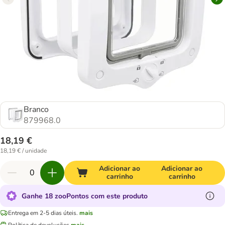
Branco
879968.0
18,19 €
18,19 € / unidade
Adicionar ao
Adicionar ao
carrinho
carrinho
Ganhe 18 zooPontos com este produto
Entrega em 2-5 dias úteis.
mais
Política de devoluções
mais