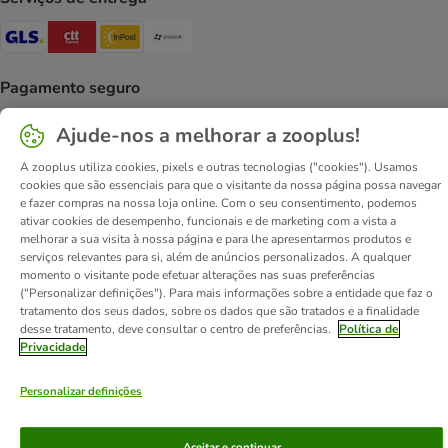
GLS Shipping Method
CTTExpress Shipping Method
InPost Shipping Method
Paack Shipping Method
Pagamento seguro
Security
Security
Security
Ajude-nos a melhorar a zooplus!
A zooplus utiliza cookies, pixels e outras tecnologias ("cookies"). Usamos
cookies que são essenciais para que o visitante da nossa página possa navegar
e fazer compras na nossa loja online. Com o seu consentimento, podemos
ativar cookies de desempenho, funcionais e de marketing com a vista a
melhorar a sua visita à nossa página e para lhe apresentarmos produtos e
Contactos
Custos de envio
Aviso legal
serviços relevantes para si, além de anúncios personalizados. A qualquer
momento o visitante pode efetuar alterações nas suas preferências
Condições gerais de utilização
Formulário de retratação
("Personalizar definições"). Para mais informações sobre a entidade que faz o
Métodos de pagamento
Quem somos
DSA
Emprego
tratamento dos seus dados, sobre os dados que são tratados e a finalidade
desse tratamento, deve consultar o centro de preferências.
Política de
Política de privacidade
Website Corporativo
Privacidade
Declaração de acessibilidade
Personalizar definições
© zooplus SE
2026
Aceitar e continuar