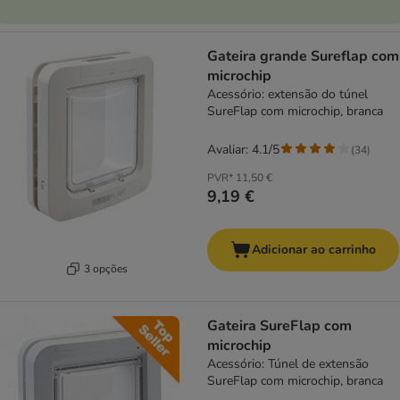
Gateira grande Sureflap com
microchip
Acessório: extensão do túnel
SureFlap com microchip, branca
Avaliar: 4.1/5
(
34
)
PVR*
11,50 €
9,19 €
Adicionar ao carrinho
3 opções
Gateira SureFlap com
microchip
Acessório: Túnel de extensão
SureFlap com microchip, branca