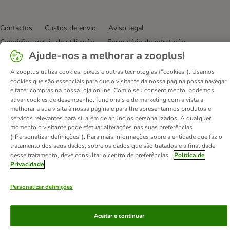
Contactos
Custos de envio
Aviso legal
Condições gerais de utilização
Formulário de retratação
Ajude-nos a melhorar a zooplus!
Métodos de pagamento
Quem somos
DSA
Emprego
Política de privacidade
Website Corporativo
A zooplus utiliza cookies, pixels e outras tecnologias ("cookies"). Usamos
cookies que são essenciais para que o visitante da nossa página possa navegar
Declaração de acessibilidade
e fazer compras na nossa loja online. Com o seu consentimento, podemos
ativar cookies de desempenho, funcionais e de marketing com a vista a
© zooplus SE
2026
melhorar a sua visita à nossa página e para lhe apresentarmos produtos e
serviços relevantes para si, além de anúncios personalizados. A qualquer
momento o visitante pode efetuar alterações nas suas preferências
("Personalizar definições"). Para mais informações sobre a entidade que faz o
tratamento dos seus dados, sobre os dados que são tratados e a finalidade
desse tratamento, deve consultar o centro de preferências.
Política de
Privacidade
Personalizar definições
Aceitar e continuar