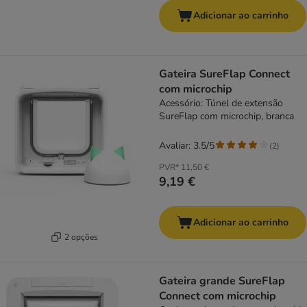
Adicionar ao carrinho
Gateira SureFlap Connect
com microchip
Acessório: Túnel de extensão
SureFlap com microchip, branca
Avaliar: 3.5/5
(
2
)
PVR*
11,50 €
9,19 €
Adicionar ao carrinho
2 opções
Gateira grande SureFlap
Connect com microchip