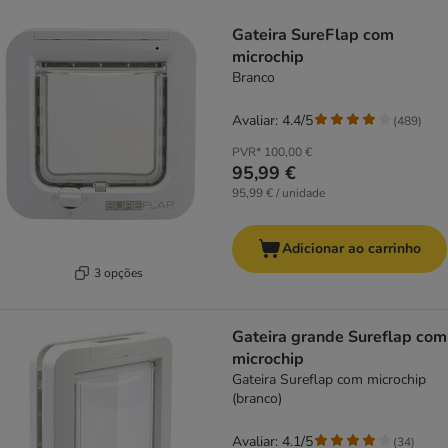
product items have been changed
Gateira SureFlap com
microchip
Branco
Avaliar: 4.4/5
(
489
)
PVR*
100,00 €
95,99 €
95,99 € / unidade
Adicionar ao carrinho
3 opções
Gateira grande Sureflap com
microchip
Gateira Sureflap com microchip
(branco)
Avaliar: 4.1/5
(
34
)