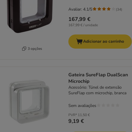
Avaliar: 4.1/5
(
34
)
167,99 €
167,99 € / unidade
Adicionar ao carrinho
3 opções
Gateira SureFlap DualScan
Microchip
Acessório: Túnel de extensão
SureFlap com microchip, branca
Sem avaliações
PVR*
11,50 €
9,19 €