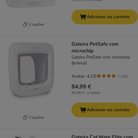
Adicionar ao carrinho
2 opções
Gateira PetSafe com
microchip
Gateira PetSafe com microchip
(branca)
Avaliar: 4.1/5
(
26
)
84,99 €
84,99 € / unidade
Adicionar ao carrinho
2 opções
Gateira Cat Mate Elite com