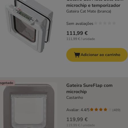
microchip e temporizador
Gateira Cat Mate (branca)
Sem avaliações
111,99 €
111,99 € / unidade
Adicionar ao carrinho
sgotado
Gateira SureFlap com
microchip
Castanho
Avaliar: 4.4/5
(
489
)
119,99 €
119,99 € / unidade