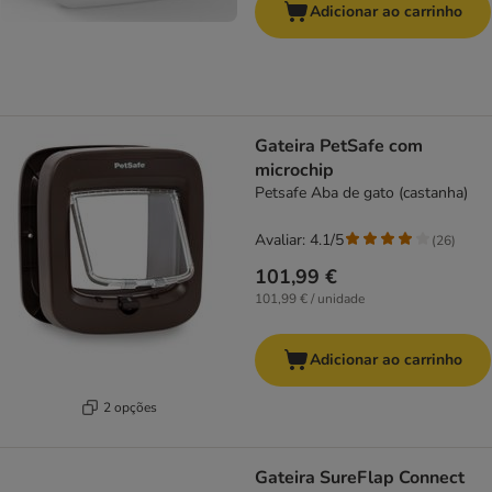
Adicionar ao carrinho
Gateira PetSafe com
microchip
Petsafe Aba de gato (castanha)
Avaliar: 4.1/5
(
26
)
101,99 €
101,99 € / unidade
Adicionar ao carrinho
2 opções
Gateira SureFlap Connect