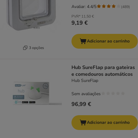
Avaliar: 4.4/5
(
489
)
PVR*
11,50 €
9,19 €
Adicionar ao carrinho
3 opções
Hub SureFlap para gateiras
e comedouros automáticos
Hub SureFlap
Sem avaliações
96,99 €
Adicionar ao carrinho