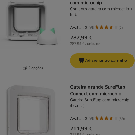
com microchip
Conjunto gateira com microchip +
hub
Avaliar: 3.5/5
(
2
)
287,99 €
287,99 € / unidade
Adicionar ao carrinho
2 opções
Gateira grande SureFlap
Connect com microchip
Gateira SureFlap com microchip
(branca)
Avaliar: 3.5/5
(
39
)
211,99 €
211,99 € / unidade