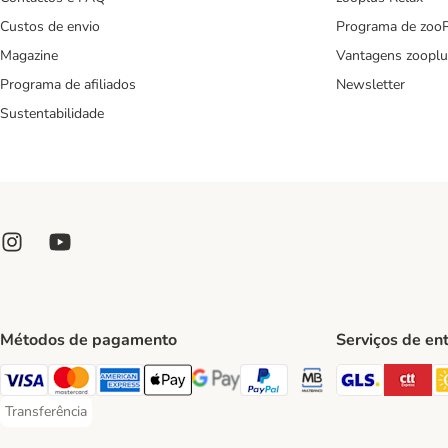
Custos de envio
Programa de zoo
Magazine
Vantagens zooplu
Programa de afiliados
Newsletter
Sustentabilidade
Métodos de pagamento
Serviços de en
GLS Ship
CT
Visa Payment Method
Mastercard Payment Method
American Express Payment Method
Apple Pay Payment Method
Google Pay Payment Method
PayPal Payment Method
Multibanco Payment Met
Transferência
Transferência Payment Method