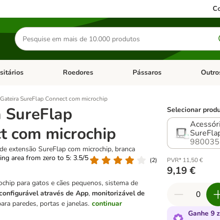
Co
Pesquisar
produtos
sitários
Roedores
Pássaros
Outro
de categoria: Dieta Vet.
Abrir menu de categoria: Antiparasitários
Abrir menu de categoria: Roed
Abrir me
Gateira SureFlap Connect com microchip
a SureFlap
Selecionar produ
Acessór
t com microchip
SureFlap
980035
 de extensão SureFlap com microchip, branca
ting area from zero to 5: 3.5/5
(
2
)
PVR* 11,50 €
9,19 €
ochip para gatos e cães pequenos, sistema de
configurável através de App
,
monitorizável de
para paredes, portas e janelas.
continuar
Ganhe 9 