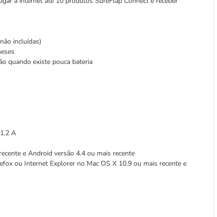
 ligar à internet até 10 produtos SureFlap Connect e receber
não incluídas)
meses
ão quando existe pouca bateria
 1,2 A
ecente e Android versão 4.4 ou mais recente
refox ou Internet Explorer no Mac OS X 10.9 ou mais recente e
)