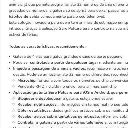
animais, já que permite programar até 32 números de chip diferent
gravados os números, a gateira só se abrirá para deixar passar os 
hábitos de saída
comodamente para o seu telemóvel.
Esta solução inovadora para quem tem animais de estimação enriq
intrusos. Graças à aplicação Sure Petcare terá o controlo na sua 
estiver de férias.
Todas as características, resumidamente:
Gateira de 4 vias para gatos grandes e cães de porte pequeno
Pode ser
controlada a partir de qualquer lugar
mediante um hu
Impede a passagem de animais vadios:
reconhece o microchip
destes. Pode-se armazenar até 32 números diferentes, reconhecív
Microchip:
funciona com todos os números de chip convenciona
Pendente RFID incluído no envio: para animais sem chip
Aplicação gratuita Sure Petcare para iOS e Android, que perm
Bloquear e desbloquear
a gateira, esteja onde estiver
Receber notificações:
informações em tempo real no seu tele
Obter estatísticas:
dados gráficos práticos sobre os hábitos de
Receber avisos sobre tentativas de intrusão:
informa-o sobre
Controlar a gateira a partir de vários telemóveis:
com funções