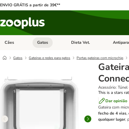
ENVIO GRÁTIS a partir de 39€**
Cães
Gatos
Dieta Vet.
Antipara
Abrir menu de categoria: Cães
Abrir menu de categoria: Gatos
Abrir menu 
Gatos
Gateiras e redes para gatos
Portas gateiras com microchip
Gateir
Connec
Acessório: Túnel
This is a stars ra
Dar opinião
Gateira com micr
fecho de 4 vias
,
qualquer lugar
, 