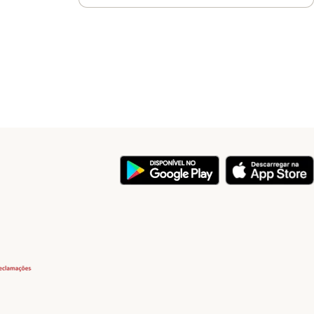
y
Security