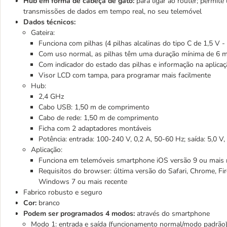
Hub em forma de cabeça de gato:
para ligar ao router; permite
transmissões de dados em tempo real, no seu telemóvel
Dados técnicos:
Gateira:
Funciona com pilhas (4 pilhas alcalinas do tipo C de 1,5 V - 
Com uso normal, as pilhas têm uma duração mínima de 6 
Com indicador do estado das pilhas e informação na aplicaç
Visor LCD com tampa, para programar mais facilmente
Hub:
2,4 GHz
Cabo USB: 1,50 m de comprimento
Cabo de rede: 1,50 m de comprimento
Ficha com 2 adaptadores montáveis
Potência: entrada: 100-240 V, 0,2 A, 50-60 Hz; saída: 5,0 V,
Aplicação:
Funciona em telemóveis smartphone iOS versão 9 ou mais r
Requisitos do browser: última versão do Safari, Chrome, Fi
Windows 7 ou mais recente
Fabrico robusto e seguro
Cor:
branco
Podem ser programados 4 modos:
através do smartphone
Modo 1: entrada e saída (funcionamento normal/modo padrão