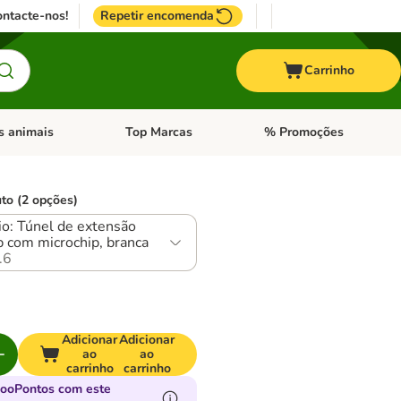
ntacte-nos!
Repetir encomenda
Carrinho
s animais
Top Marcas
% Promoções
ores
nu de categoria: Pássaros
Abrir menu de categoria: Outros animais
Abrir menu de categoria: T
to (2 opções)
io: Túnel de extensão
 com microchip, branca
.6
Adicionar
Adicionar
ao
ao
carrinho
carrinho
zooPontos com este