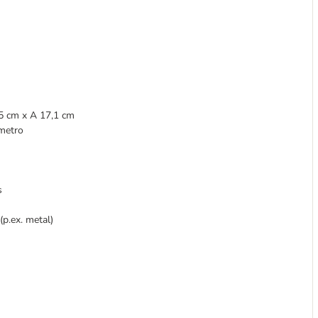
,5 cm x A 17,1 cm
âmetro
s
(p.ex. metal)