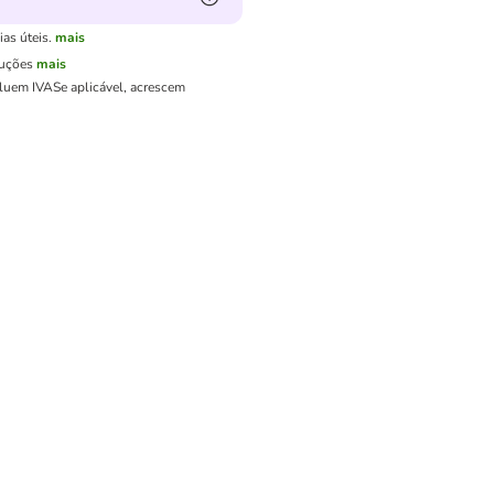
as úteis.
mais
luções
mais
cluem IVA
Se aplicável, acrescem