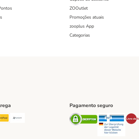
Pontos
ZOOutlet
s
Promoções atuais
zooplus App
Categorias
trega
Pagamento seguro
ping Method
TExpress Shipping Method
InPost Shipping Method
Paack Shipping Method
Security
Securit
hod