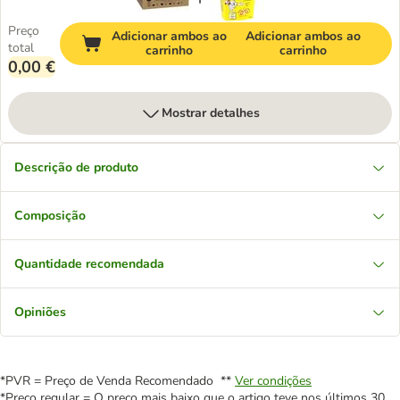
Preço
Adicionar ambos ao
Adicionar ambos ao
total
carrinho
carrinho
0,00 €
Mostrar detalhes
Descrição de produto
Composição
Quantidade recomendada
Opiniões
*PVR = Preço de Venda Recomendado **
Ver condições
*Preço regular = O preço mais baixo que o artigo teve nos últimos 30