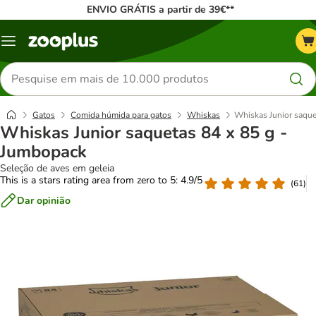
ENVIO GRÁTIS a partir de 39€**
Menu
Pesquisar
produtos
Gatos
Comida húmida para gatos
Whiskas
Whiskas Junior saque
Whiskas Junior saquetas 84 x 85 g -
Jumbopack
Seleção de aves em geleia
This is a stars rating area from zero to 5: 4.9/5
(
61
)
Dar opinião