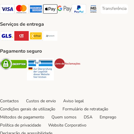
Transferência
Transferência P
Visa Payment Method
Mastercard Payment Method
American Express Payment Method
Apple Pay Payment Method
Google Pay Payment Method
PayPal Payment Method
Multibanco Payment Met
Serviços de entrega
GLS Shipping Method
CTTExpress Shipping Method
InPost Shipping Method
Paack Shipping Method
Pagamento seguro
Security
Security
Security
Contactos
Custos de envio
Aviso legal
Condições gerais de utilização
Formulário de retratação
Métodos de pagamento
Quem somos
DSA
Emprego
Política de privacidade
Website Corporativo
Declaração de acessibilidade