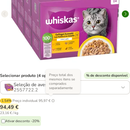
Preço total dos
Selecionar produto (4 opções)
% de desconto disponível
mesmos itens se
comprados
Seleção de aves em gelatina
separadamente
2557722.2
-1.54%
Preço individual
95,97 €
94,49 €
23,16 € / kg
Ativar desconto -20%