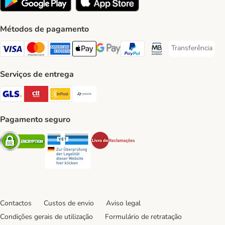
Métodos de pagamento
Transferência
Transferência P
Visa Payment Method
Mastercard Payment Method
American Express Payment Method
Apple Pay Payment Method
Google Pay Payment Method
PayPal Payment Method
Multibanco Payment Met
Serviços de entrega
GLS Shipping Method
CTTExpress Shipping Method
InPost Shipping Method
Paack Shipping Method
Pagamento seguro
Security
Security
Security
Contactos
Custos de envio
Aviso legal
Condições gerais de utilização
Formulário de retratação