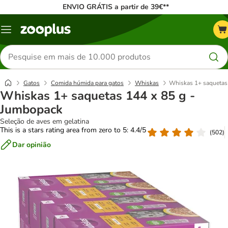
ENVIO GRÁTIS a partir de 39€**
Menu
Pesquisar
produtos
Gatos
Comida húmida para gatos
Whiskas
Whiskas 1+ saquetas
Whiskas 1+ saquetas 144 x 85 g -
Jumbopack
Seleção de aves em gelatina
This is a stars rating area from zero to 5: 4.4/5
(
502
)
Dar opinião