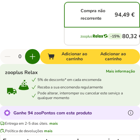
Compra não
94,49 €
recorrente
80,32 
-15%
Adicionar ao
Adicionar ao
carrinho
carrinho
Mais informação
zooplus Relax
5% de desconto* em cada encomenda
Receba a sua encomenda regularmente
Pode alterar, interromper ou cancelar este serviço a
qualquer momento
Ganhe 94 zooPontos com este produto
Entrega em 2-5 dias úteis.
mais
Política de devoluções
mais