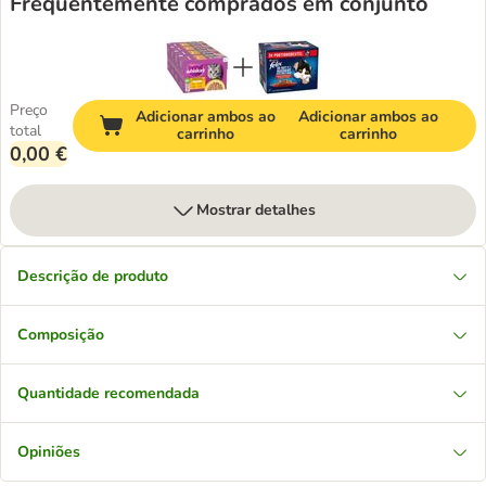
Frequentemente comprados em conjunto
Preço
Adicionar ambos ao
Adicionar ambos ao
total
carrinho
carrinho
0,00 €
Mostrar detalhes
Descrição de produto
Composição
Quantidade recomendada
Opiniões