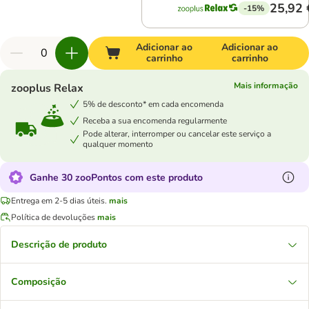
25,92 
-15%
Adicionar ao
Adicionar ao
carrinho
carrinho
Mais informação
zooplus Relax
5% de desconto* em cada encomenda
Receba a sua encomenda regularmente
Pode alterar, interromper ou cancelar este serviço a
qualquer momento
Ganhe 30 zooPontos com este produto
Entrega em 2-5 dias úteis.
mais
Política de devoluções
mais
Descrição de produto
Composição