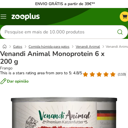
ENVIO GRÁTIS a partir de 39€**
Menu
Pesquisar
produtos
Gatos
Comida húmida para gatos
Venandi Animal
Venandi Anima
Venandi Animal Monoprotein 6 x
200 g
Frango
This is a stars rating area from zero to 5: 4.8/5
(
110
)
Dar opinião