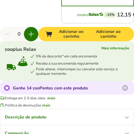
12,15 
-15%
Adicionar ao
Adicionar ao
carrinho
carrinho
Mais informação
zooplus Relax
5% de desconto* em cada encomenda
Receba a sua encomenda regularmente
Pode alterar, interromper ou cancelar este serviço a
qualquer momento
Ganhe 14 zooPontos com este produto
Entrega em 2-5 dias úteis.
mais
Política de devoluções
mais
Descrição de produto
Composição