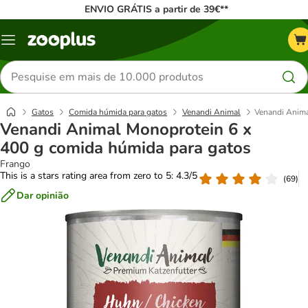
ENVIO GRÁTIS a partir de 39€**
Menu
Pesquisar
produtos
Gatos
Comida húmida para gatos
Venandi Animal
Venandi Anima
Venandi Animal Monoprotein 6 x
400 g comida húmida para gatos
Frango
This is a stars rating area from zero to 5: 4.3/5
(
69
)
Dar opinião