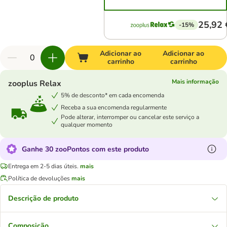
25,92 
-15%
Adicionar ao
Adicionar ao
carrinho
carrinho
Mais informação
zooplus Relax
5% de desconto* em cada encomenda
Receba a sua encomenda regularmente
Pode alterar, interromper ou cancelar este serviço a
qualquer momento
Ganhe 30 zooPontos com este produto
Entrega em 2-5 dias úteis.
mais
Política de devoluções
mais
Descrição de produto
Composição