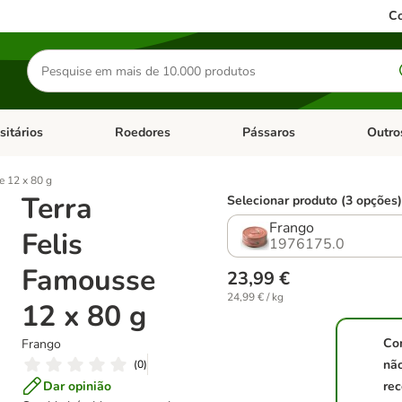
Co
Pesquisar
produtos
sitários
Roedores
Pássaros
Outro
de categoria: Dieta Vet.
Abrir menu de categoria: Antiparasitários
Abrir menu de categoria: Roed
Abrir me
e 12 x 80 g
Terra
Selecionar produto (3 opções
Frango
Felis
1976175.0
Famousse
23,99 €
24,99 € / kg
12 x 80 g
Co
Frango
nã
(
0
)
Dar opinião
rec