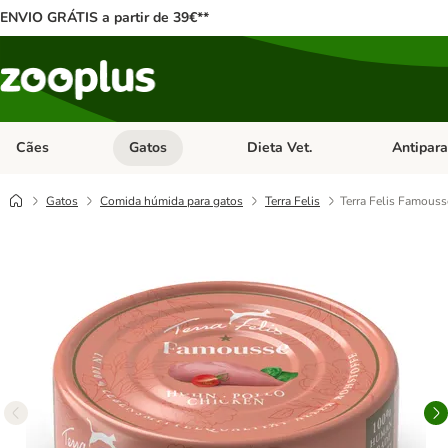
ENVIO GRÁTIS a partir de 39€**
Cães
Gatos
Dieta Vet.
Antipara
Abrir menu de categoria: Cães
Abrir menu de categoria: Gatos
Abrir menu 
Gatos
Comida húmida para gatos
Terra Felis
Terra Felis Famouss