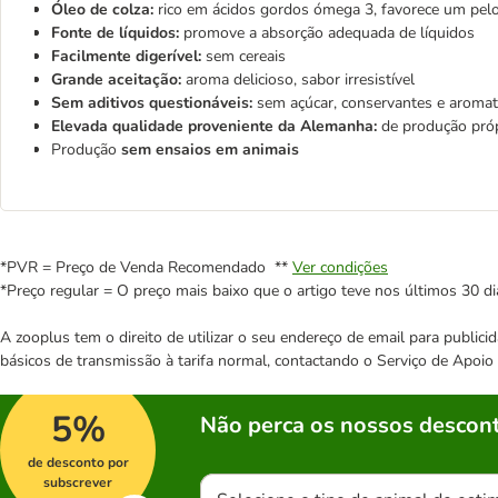
Óleo de colza:
rico em ácidos gordos ómega 3, favorece um pelo
Fonte de líquidos:
promove a absorção adequada de líquidos
Facilmente digerível:
sem cereais
Grande aceitação:
aroma delicioso, sabor irresistível
Sem aditivos questionáveis:
sem açúcar, conservantes e aromati
Elevada qualidade proveniente da Alemanha:
de produção pró
Produção
sem ensaios em animais
*PVR = Preço de Venda Recomendado **
Ver condições
*Preço regular = O preço mais baixo que o artigo teve nos últimos 30 di
A zooplus tem o direito de utilizar o seu endereço de email para publi
básicos de transmissão à tarifa normal, contactando o Serviço de Apoi
5%
Não perca os nossos descont
de desconto por
subscrever