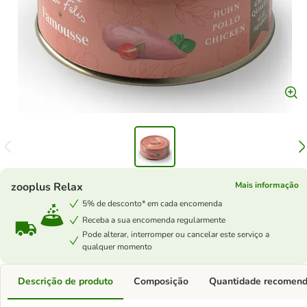
zooplus Relax
Mais informação
5% de desconto* em cada encomenda
Receba a sua encomenda regularmente
Pode alterar, interromper ou cancelar este serviço a
qualquer momento
Descrição de produto
Composição
Quantidade recomen