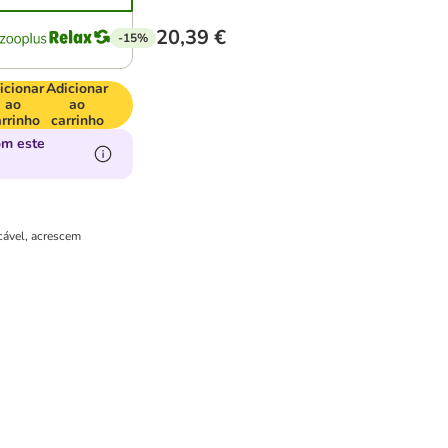
20,39 €
-15%
icionar
Adicionar
ao
ao
rrinho
carrinho
om este
cável, acrescem