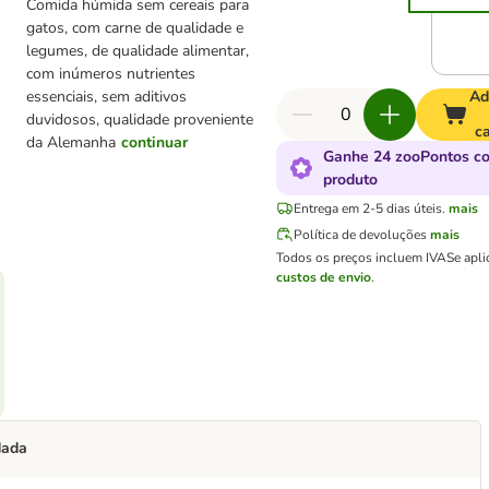
Comida húmida sem cereais para
gatos, com carne de qualidade e
legumes, de qualidade alimentar,
com inúmeros nutrientes
essenciais, sem aditivos
Ad
duvidosos, qualidade proveniente
ca
da Alemanha
continuar
Ganhe 24 zooPontos c
produto
Entrega em 2-5 dias úteis.
mais
Política de devoluções
mais
Todos os preços incluem IVA
Se apli
custos de envio
.
dada