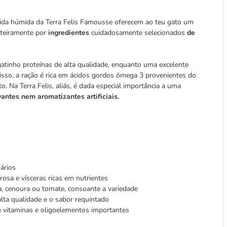
omida húmida da Terra Felis Famousse oferecem ao teu gato um
nteiramente por
ingredientes
cuidadosamente selecionados
de
atinho proteínas de alta qualidade, enquanto uma excelente
isso, a ração é rica em ácidos gordos ómega 3 provenientes do
. Na Terra Felis, aliás, é dada especial importância a uma
vantes nem aromatizantes artificiais.
ários
osa e vísceras ricas em nutrientes
 cenoura ou tomate, consoante a variedade
alta qualidade e o sabor requintado
 vitaminas e oligoelementos importantes