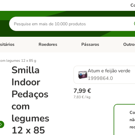
Co
Pesquisar
produtos
sitários
Roedores
Pássaros
Outro
de categoria: Dieta Vet.
Abrir menu de categoria: Antiparasitários
Abrir menu de categoria: Roed
Abrir me
com legumes 12 x 85 g
Smilla
Atum e feijão verde
1999864.0
Indoor
7,99 €
Pedaços
7,83 € / kg
com
Co
legumes
nã
12 x 85
re