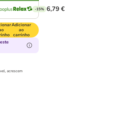
6,79 €
-15%
cionar
Adicionar
ao
ao
rinho
carrinho
este
ável, acrescem