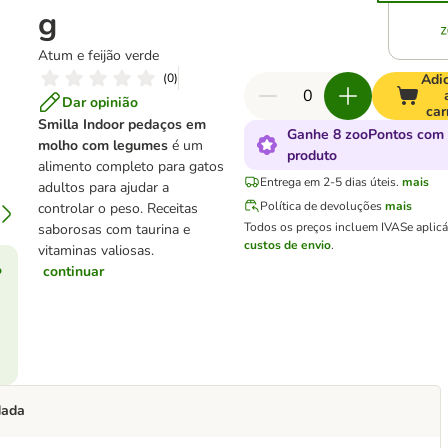
g
Atum e feijão verde
(
0
)
Adi
Dar opinião
car
Smilla Indoor pedaços em
Ganhe 8 zooPontos com 
molho com legumes
é
um
produto
alimento completo para gatos
Entrega em 2-5 dias úteis.
mais
adultos para ajudar a
Política de devoluções
mais
controlar o peso. Receitas
Todos os preços incluem IVA
Se aplic
saborosas com taurina e
custos de envio
.
vitaminas valiosas.
o
continuar
dada