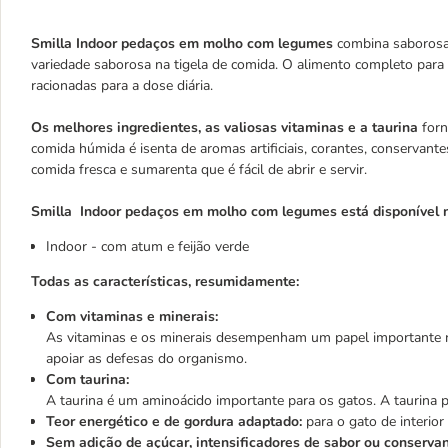
Smilla Indoor pedaços em molho com legumes
combina saborosa
variedade saborosa na tigela de comida. O alimento completo para
racionadas para a dose diária.
Os melhores ingredientes, as valiosas vitaminas e a taurina
forn
comida húmida é isenta de aromas artificiais, corantes, conservan
comida fresca e sumarenta que é fácil de abrir e servir.
Smilla Indoor pedaços em molho com legumes está disponível n
Indoor - com atum e feijão verde
Todas as características, resumidamente:
Com vitaminas e minerais:
As vitaminas e os minerais desempenham um papel importante n
apoiar as defesas do organismo.
Com taurina:
A taurina é um aminoácido importante para os gatos. A taurina p
Teor energético e de gordura adaptado:
para o gato de interior
Sem adição de açúcar, intensificadores de sabor ou conserva