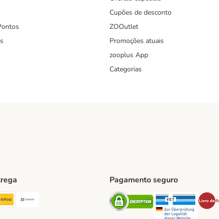
Cupões de desconto
Pontos
ZOOutlet
s
Promoções atuais
zooplus App
Categorias
trega
Pagamento seguro
ping Method
TExpress Shipping Method
InPost Shipping Method
Paack Shipping Method
Security
Securit
hod