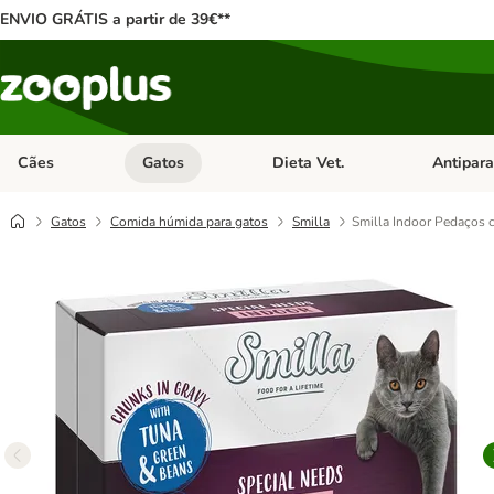
ENVIO GRÁTIS a partir de 39€**
Cães
Gatos
Dieta Vet.
Antipara
Abrir menu de categoria: Cães
Abrir menu de categoria: Gatos
Abrir menu 
Gatos
Comida húmida para gatos
Smilla
Smilla Indoor Pedaços 