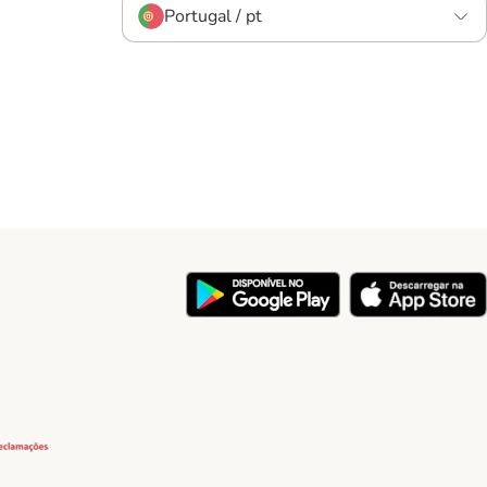
Portugal / pt
y
Security