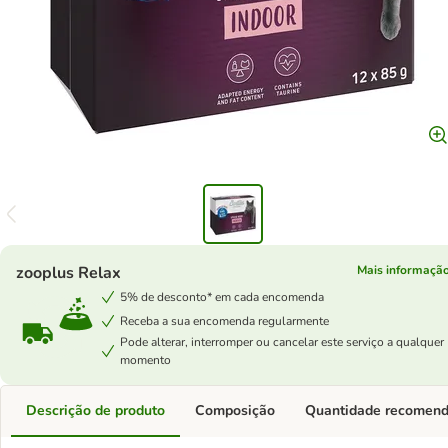
zooplus Relax
Mais informaçã
5% de desconto* em cada encomenda
Receba a sua encomenda regularmente
Pode alterar, interromper ou cancelar este serviço a qualquer
momento
Descrição de produto
Composição
Quantidade recomen