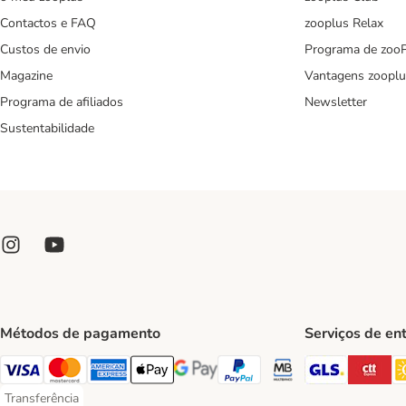
Contactos e FAQ
zooplus Relax
Custos de envio
Programa de zoo
Magazine
Vantagens zooplu
Programa de afiliados
Newsletter
Sustentabilidade
Métodos de pagamento
Serviços de en
GLS Ship
CT
Visa Payment Method
Mastercard Payment Method
American Express Payment Method
Apple Pay Payment Method
Google Pay Payment Method
PayPal Payment Method
Multibanco Payment Met
Transferência