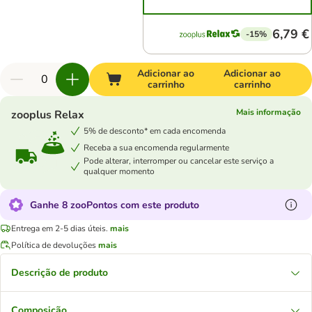
6,79 €
-15%
Adicionar ao
Adicionar ao
carrinho
carrinho
Mais informação
zooplus Relax
5% de desconto* em cada encomenda
Receba a sua encomenda regularmente
Pode alterar, interromper ou cancelar este serviço a
qualquer momento
Ganhe 8 zooPontos com este produto
Entrega em 2-5 dias úteis.
mais
Política de devoluções
mais
Descrição de produto
Composição