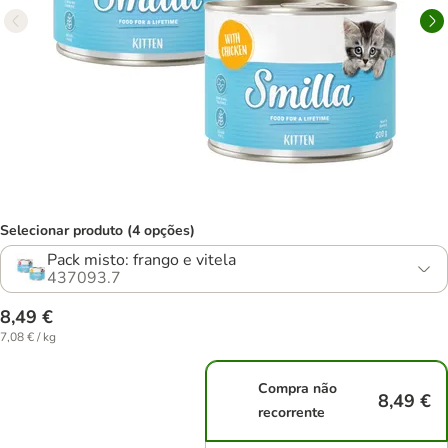
Selecionar produto (4 opções)
Pack misto: frango e vitela
437093.7
8,49 €
7,08 € / kg
Compra não
8,49 €
recorrente