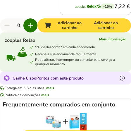
7,22 €
-15%
Adicionar ao
Adicionar ao
carrinho
carrinho
Mais informação
zooplus Relax
5% de desconto* em cada encomenda
Receba a sua encomenda regularmente
Pode alterar, interromper ou cancelar este serviço a
qualquer momento
Ganhe 8 zooPontos com este produto
Entrega em 2-5 dias úteis.
mais
Política de devoluções
mais
Frequentemente comprados em conjunto