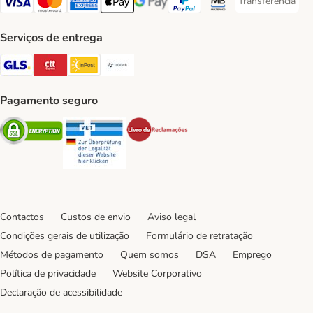
Transferência
Transferência P
Visa Payment Method
Mastercard Payment Method
American Express Payment Method
Apple Pay Payment Method
Google Pay Payment Method
PayPal Payment Method
Multibanco Payment Met
Serviços de entrega
GLS Shipping Method
CTTExpress Shipping Method
InPost Shipping Method
Paack Shipping Method
Pagamento seguro
Security
Security
Security
Contactos
Custos de envio
Aviso legal
Condições gerais de utilização
Formulário de retratação
Métodos de pagamento
Quem somos
DSA
Emprego
Política de privacidade
Website Corporativo
Declaração de acessibilidade