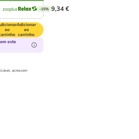
9,34 €
-15%
dicionar
Adicionar
ao
ao
carrinho
carrinho
com este
licável, acrescem