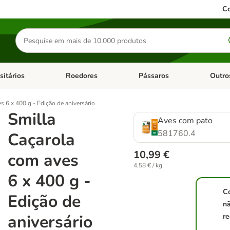
Co
Pesquisar
produtos
sitários
Roedores
Pássaros
Outro
de categoria: Dieta Vet.
Abrir menu de categoria: Antiparasitários
Abrir menu de categoria: Roed
Abrir me
s 6 x 400 g - Edição de aniversário
Smilla
Aves com pato
581760.4
Caçarola
10,99 €
com aves
4,58 € / kg
6 x 400 g -
C
Edição de
n
aniversário
re