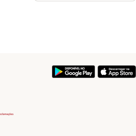
y
Security