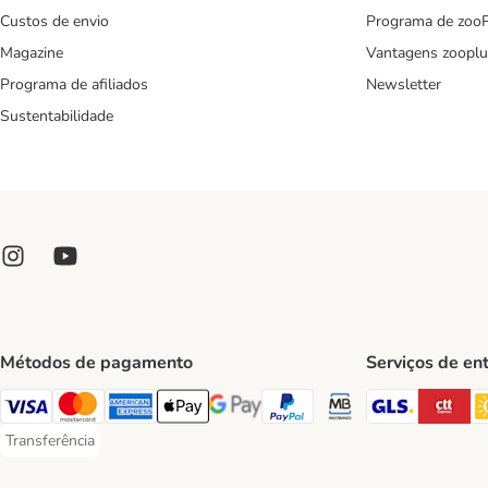
Custos de envio
Programa de zoo
Magazine
Vantagens zooplu
Programa de afiliados
Newsletter
Sustentabilidade
Métodos de pagamento
Serviços de en
GLS Ship
CT
Visa Payment Method
Mastercard Payment Method
American Express Payment Method
Apple Pay Payment Method
Google Pay Payment Method
PayPal Payment Method
Multibanco Payment Met
Transferência
Transferência Payment Method