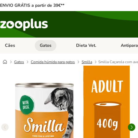
ENVIO GRÁTIS a partir de 39€**
Cães
Gatos
Dieta Vet.
Antipara
Abrir menu de categoria: Cães
Abrir menu de categoria: Gatos
Abrir menu 
Gatos
Comida húmida para gatos
Smilla
Smilla Caçarola com ave