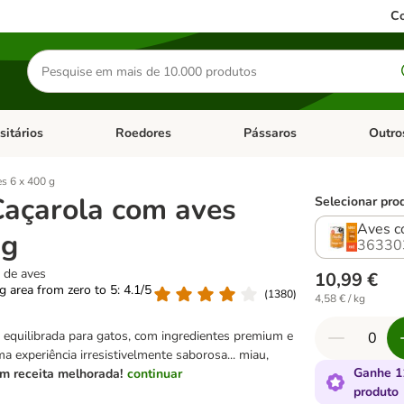
Co
Pesquisar
produtos
sitários
Roedores
Pássaros
Outro
de categoria: Dieta Vet.
Abrir menu de categoria: Antiparasitários
Abrir menu de categoria: Roed
Abrir me
s 6 x 400 g
Caçarola com aves
Selecionar pro
Aves c
 g
36330
 de aves
10,99 €
ng area from zero to 5: 4.1/5
(
1380
)
4,58 € / kg
equilibrada para gatos, com ingredientes premium e
ma experiência irresistivelmente saborosa... miau,
Ganhe 1
m receita melhorada!
continuar
produto