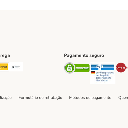
trega
Pagamento seguro
ping Method
TExpress Shipping Method
InPost Shipping Method
Paack Shipping Method
Security
Securit
hod
lização
Formulário de retratação
Métodos de pagamento
Quem