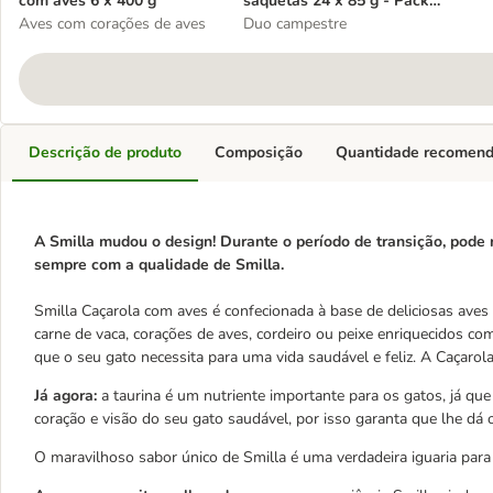
com aves 6 x 400 g
saquetas 24 x 85 g - Pack
Aves com corações de aves
económico
Duo campestre
Descrição de produto
Composição
Quantidade recomen
A Smilla mudou o design! Durante o período de transição, pod
sempre com a qualidade de Smilla.
Smilla Caçarola com aves é confecionada à base de deliciosas ave
carne de vaca, corações de aves, cordeiro ou peixe enriquecidos co
que o seu gato necessita para uma vida saudável e feliz. A Caçaro
Já agora:
a taurina é um nutriente importante para os gatos, já qu
coração e visão do seu gato saudável, por isso garanta que lhe dá o
O maravilhoso sabor único de Smilla é uma verdadeira iguaria para