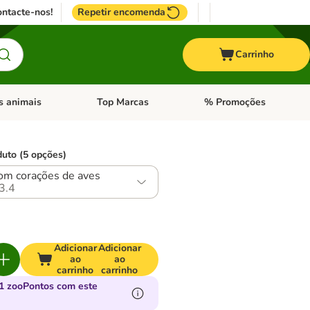
ntacte-nos!
Repetir encomenda
Carrinho
s animais
Top Marcas
% Promoções
ores
nu de categoria: Pássaros
Abrir menu de categoria: Outros animais
Abrir menu de categoria: T
duto (5 opções)
om corações de aves
3.4
Adicionar
Adicionar
ao
ao
carrinho
carrinho
1 zooPontos com este