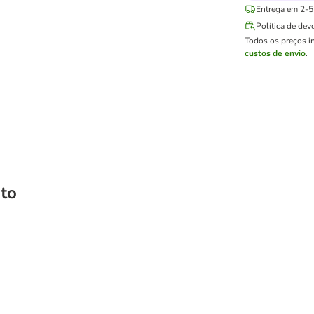
Entrega em 2-5 
Política de dev
Todos os preços i
custos de envio
.
to
 24 x 85 g - Pack económico