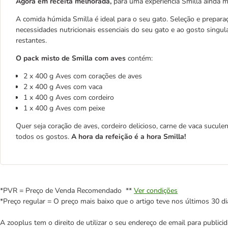
Agora em receita melhorada,
para uma experiência Smilla ainda m
A comida húmida Smilla é ideal para o seu gato. Seleção e prepara
necessidades nutricionais essenciais do seu gato e ao gosto singu
restantes.
O pack misto de Smilla com aves
contém:
2 x 400 g Aves com corações de aves
2 x 400 g Aves com vaca
1 x 400 g Aves com cordeiro
1 x 400 g Aves com peixe
Quer seja coração de aves, cordeiro delicioso, carne de vaca sucul
todos os gostos.
A hora da refeição é a hora Smilla!
*PVR = Preço de Venda Recomendado **
Ver condições
*Preço regular = O preço mais baixo que o artigo teve nos últimos 30 di
A zooplus tem o direito de utilizar o seu endereço de email para publi