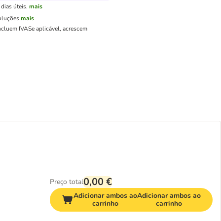
dias úteis.
mais
oluções
mais
ncluem IVA
Se aplicável, acrescem
0,00 €
Preço total
Adicionar ambos ao
Adicionar ambos ao
carrinho
carrinho