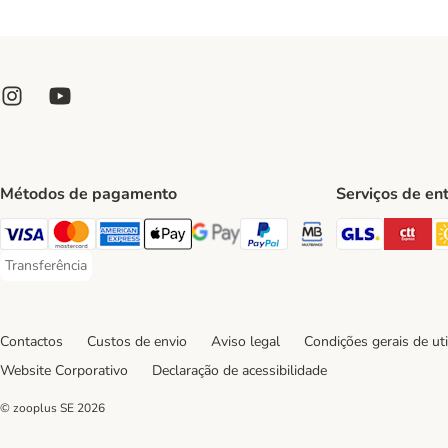
Métodos de pagamento
Serviços de en
GLS Ship
CT
Visa Payment Method
Mastercard Payment Method
American Express Payment Method
Apple Pay Payment Method
Google Pay Payment Method
PayPal Payment Method
Multibanco Payment Met
Transferência
Transferência Payment Method
Contactos
Custos de envio
Aviso legal
Condições gerais de uti
Website Corporativo
Declaração de acessibilidade
© zooplus SE
2026