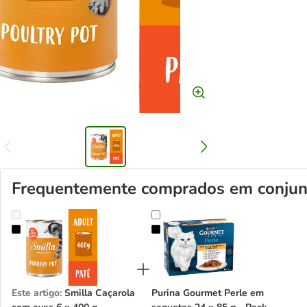
Frequentemente comprados em conjun
Smilla Caçarola com aves 6 x 400 g
Purina Gourmet Perle em saquetas
Este artigo
:
Smilla Caçarola
Purina Gourmet Perle em