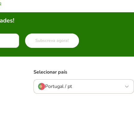
e
ades!
Subscreva agora!
Selecionar país
Portugal / pt