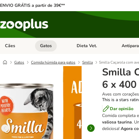
ENVIO GRÁTIS a partir de 39€**
Cães
Gatos
Dieta Vet.
Antipara
Abrir menu de categoria: Cães
Abrir menu de categoria: Gatos
Abrir menu 
Gatos
Comida húmida para gatos
Smilla
Smilla Caçarola com ave
Smilla 
6 x 400
Aves com corações
This is a stars rati
Dar opinião
Comida completa e 
valiosa taurina
. U
deliciosa!
Agora co