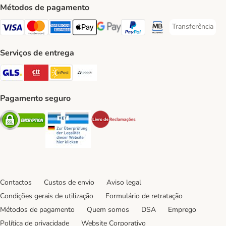
Métodos de pagamento
Transferência
Transferência P
Visa Payment Method
Mastercard Payment Method
American Express Payment Method
Apple Pay Payment Method
Google Pay Payment Method
PayPal Payment Method
Multibanco Payment Met
Serviços de entrega
GLS Shipping Method
CTTExpress Shipping Method
InPost Shipping Method
Paack Shipping Method
Pagamento seguro
Security
Security
Security
Contactos
Custos de envio
Aviso legal
Condições gerais de utilização
Formulário de retratação
Métodos de pagamento
Quem somos
DSA
Emprego
Política de privacidade
Website Corporativo