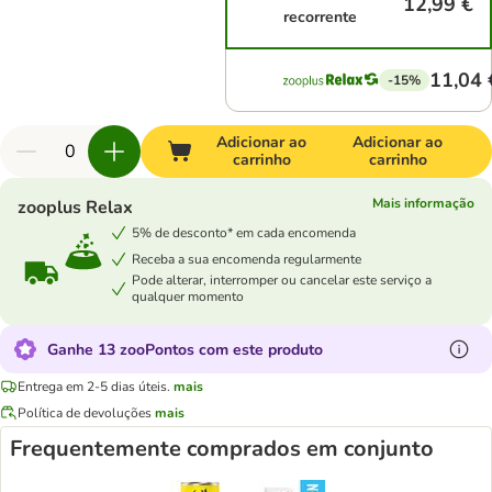
12,99 €
recorrente
11,04 
-15%
Adicionar ao
Adicionar ao
carrinho
carrinho
Mais informação
zooplus Relax
5% de desconto* em cada encomenda
Receba a sua encomenda regularmente
Pode alterar, interromper ou cancelar este serviço a
qualquer momento
Ganhe 13 zooPontos com este produto
Entrega em 2-5 dias úteis.
mais
Política de devoluções
mais
Frequentemente comprados em conjunto