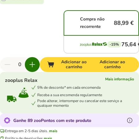
Compra não
88,99 €
recorrente
75,64 
-15%
Adicionar ao
Adicionar ao
carrinho
carrinho
Mais informação
zooplus Relax
5% de desconto* em cada encomenda
Receba a sua encomenda regularmente
Pode alterar, interromper ou cancelar este serviço a
qualquer momento
Ganhe 89 zooPontos com este produto
Entrega em 2-5 dias úteis.
mais
Política de devoluções
mais