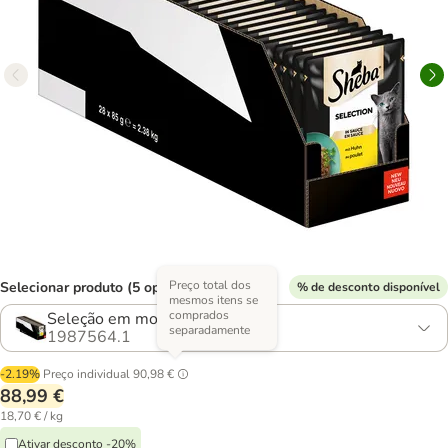
Preço total dos
Selecionar produto (5 opções)
% de desconto disponível
mesmos itens se
comprados
Seleção em molho com frango
separadamente
1987564.1
-2.19%
Preço individual
90,98 €
88,99 €
18,70 € / kg
Ativar desconto -20%