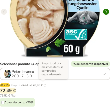
Preço total dos
Selecionar produto (4 opções)
% de desconto disponível
mesmos itens se
comprados
Peixe branco
separadamente
2601713.3
-8.22%
Preço individual
78,98 €
72,49 €
75,51 € / kg
Ativar desconto -20%