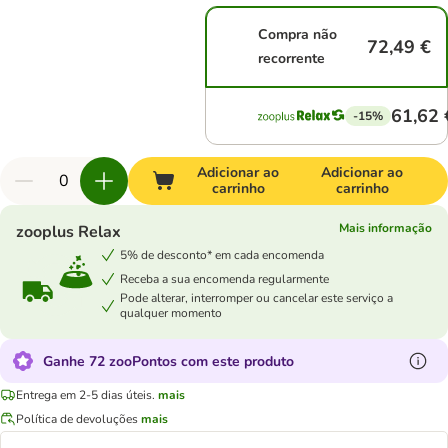
Compra não
72,49 €
recorrente
61,62 
-15%
Adicionar ao
Adicionar ao
carrinho
carrinho
Mais informação
zooplus Relax
5% de desconto* em cada encomenda
Receba a sua encomenda regularmente
Pode alterar, interromper ou cancelar este serviço a
qualquer momento
Ganhe 72 zooPontos com este produto
Entrega em 2-5 dias úteis.
mais
Política de devoluções
mais