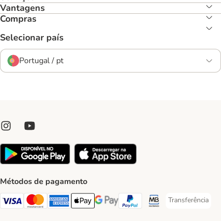
Vantagens
Compras
Selecionar país
Portugal / pt
Métodos de pagamento
Transferência
Transferência P
Visa Payment Method
Mastercard Payment Method
American Express Payment Method
Apple Pay Payment Method
Google Pay Payment Method
PayPal Payment Method
Multibanco Payment Met