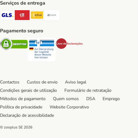
Serviços de entrega
GLS Shipping Method
CTTExpress Shipping Method
InPost Shipping Method
Paack Shipping Method
Pagamento seguro
Security
Security
Security
Contactos
Custos de envio
Aviso legal
Condições gerais de utilização
Formulário de retratação
Métodos de pagamento
Quem somos
DSA
Emprego
Política de privacidade
Website Corporativo
Declaração de acessibilidade
© zooplus SE
2026