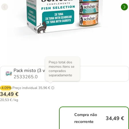
Preço total dos
mesmos itens se
Pack misto (3 variedades)
comprados
separadamente
2533265.0
-4.09%
Preço individual
35,96 €
34,49 €
20,53 € / kg
Compra não
34,49 €
recorrente