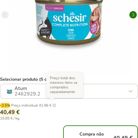
Preço total dos
Selecionar produto (5 opções)
mesmos itens se
comprados
Atum
separadamente
2462929.2
-3.5%
Preço individual
41,96 €
40,49 €
19,85 € / kg
Compra não