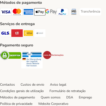
Métodos de pagamento
Transferência
Transferência P
Visa Payment Method
Mastercard Payment Method
American Express Payment Method
Apple Pay Payment Method
Google Pay Payment Method
PayPal Payment Method
Multibanco Payment Met
Serviços de entrega
GLS Shipping Method
CTTExpress Shipping Method
InPost Shipping Method
Paack Shipping Method
Pagamento seguro
Security
Security
Security
Contactos
Custos de envio
Aviso legal
Condições gerais de utilização
Formulário de retratação
Métodos de pagamento
Quem somos
DSA
Emprego
Política de privacidade
Website Corporativo