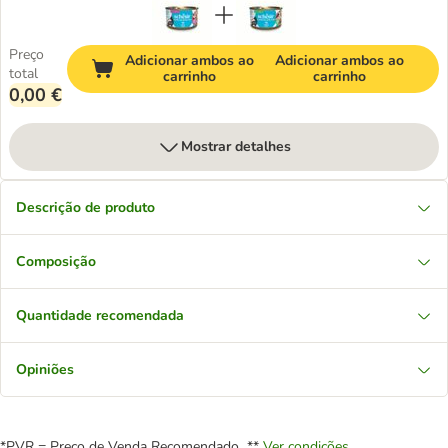
Preço
Adicionar ambos ao
Adicionar ambos ao
total
carrinho
carrinho
0,00 €
Mostrar detalhes
Descrição de produto
Composição
Quantidade recomendada
Opiniões
*PVR = Preço de Venda Recomendado **
Ver condições