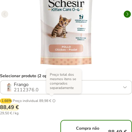
Preço total dos
Selecionar produto (2 opções)
mesmos itens se
comprados
Frango
separadamente
2112376.0
-1.66%
Preço individual
89,98 €
88,49 €
29,50 € / kg
Compra não