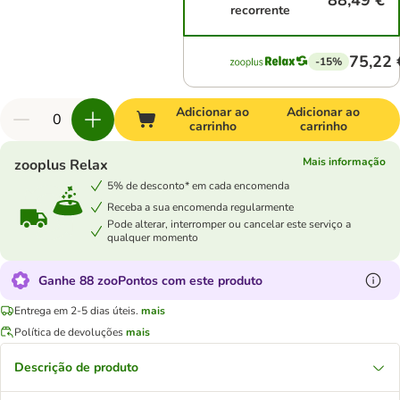
88,49 €
recorrente
75,22 
-15%
Adicionar ao
Adicionar ao
carrinho
carrinho
Mais informação
zooplus Relax
5% de desconto* em cada encomenda
Receba a sua encomenda regularmente
Pode alterar, interromper ou cancelar este serviço a
qualquer momento
Ganhe 88 zooPontos com este produto
Entrega em 2-5 dias úteis.
mais
Política de devoluções
mais
Descrição de produto